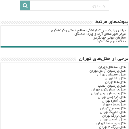
پيوندهاي مرتبط
پرتال وزارت ميراث فرهنگي، صنایع دستی و گردشگري
مرکز امور مناطق آزاد و ویژه اقتصادی
سازمان جهانی جهانگردی
پایگاه خبری هفت گرد
برخی از هتل‌های تهران
هتل استقلال تهران
هتل پارسیان آزادی تهران
هتل اسپیناس تهران
هتل لاله تهران
هتل هما تهران
هتل پارسیان انقلاب
هتل پارسیان کوثر تهران
هتل پارسیان اوین تهران
هتل فردوسی تهران
هتل آساره تهران
هتل هویزه تهران
هتل سیمرغ تهران
هتل المپیک تهران
هتل بزرگ تهران
هتل رامتین تهران
هتل برج سفید تهران
هتل بزرگ ۲ تهران