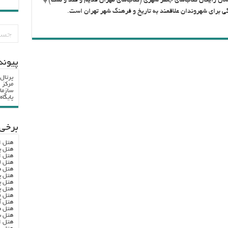
قه ۱۱ تخفیف ۲۵ درصدی و ارسال رایگان کتاب‌های جعفر شهری (کتاب‌های طهران قدیم و قند و نمک) با
ی برای شهروندان علاقمند به تاریخ و فرهنگ شهر تهران است.
پيوند
پرتال
مرکز ا
سازما
پایگا
برخی 
هتل ا
هتل پ
هتل ا
هتل ل
هتل ه
هتل پ
هتل پ
هتل پ
هتل ف
هتل آ
هتل ه
هتل س
هتل ا