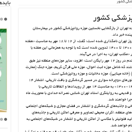
زشکی کشور
باید‌
نپزشکی کشور
 رسیدن هفته تهران از بازگشایی نخستین موزه روانپزشکی کشور در بیمارستان
نده خبر داد.
نصراله آبادیان با اشاره به اینکه ۱۴ مهر به عنوان روز تهران نامگذاری شده است؛ گفت: از ۱۲ تا ۱۸ مهر به مناسبت «هفته
تهران» برنامه‌های متنوعی با محوریت تهران از سال ۱۳۰۰ تا ۱۴۰۰ تدوین شده است که با توجه به همزمانی این هفته با
ر «مکتب تهران» به اجرا در می‌آیند.
آبادیان همچنین با اشاره به اینکه بازدید از موزه مقدم در روز ۱۲ مهر رایگان است؛ افزود: سایر موزه‌های منطقه نیز طبق
ماده بازدید عموم هستند که شامل موزه ثبت احوال، موزه ملی قرآن کریم، موزه جنگ (عمارت
 (خانه مینایی)، موزه دخانیات و موزه روانپزشکی است.
شهردار منطقه ۱۱ بیان کرد: علاوه بر اینها برگزاری تورهای دوچرخه سواری در مسیر گردشگری و بافت تاریخی، انتشار ۱۴
کلیپ قصه‌های تهرون با عنوان «یک قرن تهران ۱۴۰۰-۱۳۰۰» به مناسبت ۱۴ مهر از رویدادها و اتفاقات تاریخی با
 و قدیمی به روایتگری استاد تهران شناس نصراله حدادی با محوریت ماه
اجرا خواهند شد.
یخی و جاذبه‌های گردشگری و انتشار در فضای مجازی و شبکه‌های اجتماعی
های منطقه، اکران محیطی تصاویر و معرفی اماکن تاریخی و جاذبه‌های
 تهیه و تولید فتوتیتر با عکاسی از اماکن تاریخی و انتشار در شبکه‌های اجتماعی به
جام خواهد شد.