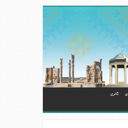
دی
گالری