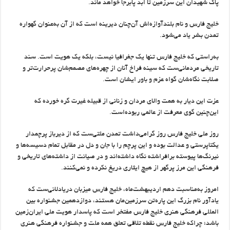
پاک شهیدان این سرزمین تا ابد پابرجا خواهد ماند.
خلیج فارس و نام بلندآوازه‌اش آن‌چنان دیرینه است که از آن به‌عنوان گهواره
تمدن بشر یاد می‌شود.
به‌راستی که خلیج فارس تنها یک جغرافیا نیست، بلکه یک هویت است. سند
تاریخی مردمانی‌ست که سینه فراخ آنان از چهره‌های مصمم‌شان پرحرارت‌تر و
صلابت نگاه‌شان گواه عزم و باور ایشان است.
عزت این دیار به همت والای مردان و زنانی از قبیله غیرت گره خورده که
این‌چنین گوی معرفت از عالمی ربوده‌است.
روز ملی خلیج فارس روز گرامی‌داشت تمدن ملتی‌ست که از دیرباز پرچمدار
یکتاپرستی و عدالت بوده و این پرچم را با جان و دل در مقابل تمام دسیسه‌ها و
نیرنگ‌ها پیوسته برافراشته نگاه داشته‌اند و در صیانت از داشته‌های تاریخی و
فرهنگی این مرز پرگهر از هیچ ایثاری دریغ نکرده و نمی‌کنند.
امروز به‌مناسبت دهم اردیبهشت‌ماه، خلیج فارس میزبان دریادلانی‌ست که
یادآور نام بزرگ این پاره‌تن سرزمین‌مان هستند، دوازدهمین جشنواره بین
المللی فرهنگی هنری خلیج فارس مفتخر است که پاسدار هویت ملی ایران‌زمین
باشد؛ چراکه خلیج فارس نقطه تلاقی تعلق همه ملت و جشنواره فرهنگی هنری