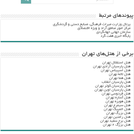
پيوندهاي مرتبط
پرتال وزارت ميراث فرهنگي، صنایع دستی و گردشگري
مرکز امور مناطق آزاد و ویژه اقتصادی
سازمان جهانی جهانگردی
پایگاه خبری هفت گرد
برخی از هتل‌های تهران
هتل استقلال تهران
هتل پارسیان آزادی تهران
هتل اسپیناس تهران
هتل لاله تهران
هتل هما تهران
هتل پارسیان انقلاب
هتل پارسیان کوثر تهران
هتل پارسیان اوین تهران
هتل فردوسی تهران
هتل آساره تهران
هتل هویزه تهران
هتل سیمرغ تهران
هتل المپیک تهران
هتل بزرگ تهران
هتل رامتین تهران
هتل برج سفید تهران
هتل بزرگ ۲ تهران