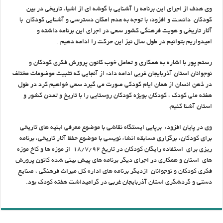
وی هدف از اجرای این برنامه را آشنايي با گوشه اي از اشياء تاريخي در بين
كودكان دانست و افزود: با توجه به عدم امکان دسترسی و آشنایی کودکان با
آثار تاریخی و هویت فرهنگی کشور سعی در اجرای این برنامه داشته و
امیدواریم بتوانیم در طول سال نیز این حرکت را ادامه دهیم .
رستم پور با اشاره به همکاری و تعامل خوب کانون پرورش فکری کودکان و
نوجوانان استان آذربایجان غربی ادامه داد: از آنجایی که تثبیت موضوعات مختلف
در ذهن انسان از همان ایام کودکی صورت می گیرد سعی خواهیم کرد در طول
هفته ملی کودک ، کودکان بویژه کودکان روستایی را با تاریخ و تمدن کشور و
استان آشنا کنیم.
وی در پایان افزود: برپایی ایستگاه نقاشی با موضوع معرفی ابنیه های تاریخی
برای کودکان، برگزاري مسابقه انشاء نويسي با موضوع حفظ آثار تاريخي، برنامه
ريزي براي استفاده رایگان کودکان در تاریخ ۱۸/۷/۹۲ از موزه ها و كاخ موزه
هاي استان و همكاري در اجراي ديگر برنامه هاي پيش بيني شده كانون پرورش
فكري كودكان و نوجوانان ازديگر برنامه هاي اداره كل ميراث فرهنگي ، صنایع
دستی و گردشگری استان آذربایجان غربی در گرامیداشت هفته کودک بود.