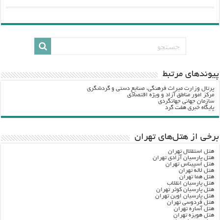
پيوندهاي مرتبط
پرتال وزارت ميراث فرهنگي، صنایع دستی و گردشگري
مرکز امور مناطق آزاد و ویژه اقتصادی
سازمان جهانی جهانگردی
پایگاه خبری هفت گرد
برخی از هتل‌های تهران
هتل استقلال تهران
هتل پارسیان آزادی تهران
هتل اسپیناس تهران
هتل لاله تهران
هتل هما تهران
هتل پارسیان انقلاب
هتل پارسیان کوثر تهران
هتل پارسیان اوین تهران
هتل فردوسی تهران
هتل آساره تهران
هتل هویزه تهران