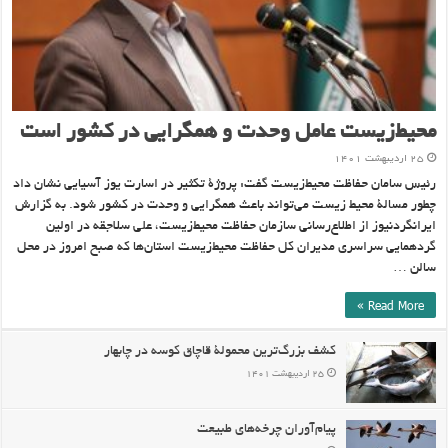
محیط‌زیست عامل وحدت و همگرایی در کشور است
۲۵ اردیبهشت ۱۴۰۱
رئیس سامان حفاظت محیط‌زیست گفت: پروژۀ تکثیر در اسارت یوز آسیایی نشان داد
چطور مسالۀ محیط زیست می‌تواند باعث همگرایی و وحدت در کشور شود. به گزارش
ایرانگردنیوز از اطلاع‌رسانی سازمان حفاظت محیط‌زیست، علی سلاجقه در اولین
گردهمایی سراسری مدیران کل حفاظت محیط‌زیست استان‌ها که صبح امروز در محل
سالن …
Read More »
کشف بزرگ‌ترین محمولۀ قاچاق کوسه در چابهار
۲۵ اردیبهشت ۱۴۰۱
پیام‌آوران چرخه‌های طبیعت