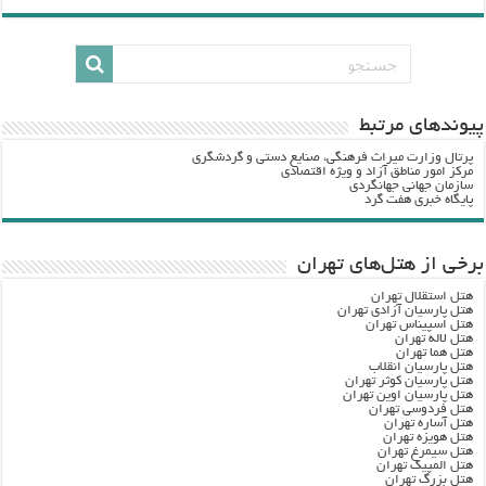
پيوندهاي مرتبط
پرتال وزارت ميراث فرهنگي، صنایع دستی و گردشگري
مرکز امور مناطق آزاد و ویژه اقتصادی
سازمان جهانی جهانگردی
پایگاه خبری هفت گرد
برخی از هتل‌های تهران
هتل استقلال تهران
هتل پارسیان آزادی تهران
هتل اسپیناس تهران
هتل لاله تهران
هتل هما تهران
هتل پارسیان انقلاب
هتل پارسیان کوثر تهران
هتل پارسیان اوین تهران
هتل فردوسی تهران
هتل آساره تهران
هتل هویزه تهران
هتل سیمرغ تهران
هتل المپیک تهران
هتل بزرگ تهران