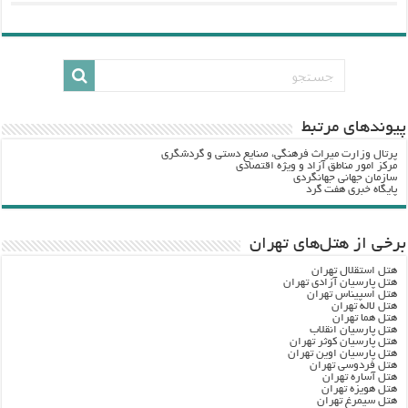
پيوندهاي مرتبط
پرتال وزارت ميراث فرهنگي، صنایع دستی و گردشگري
مرکز امور مناطق آزاد و ویژه اقتصادی
سازمان جهانی جهانگردی
پایگاه خبری هفت گرد
برخی از هتل‌های تهران
هتل استقلال تهران
هتل پارسیان آزادی تهران
هتل اسپیناس تهران
هتل لاله تهران
هتل هما تهران
هتل پارسیان انقلاب
هتل پارسیان کوثر تهران
هتل پارسیان اوین تهران
هتل فردوسی تهران
هتل آساره تهران
هتل هویزه تهران
هتل سیمرغ تهران