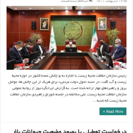
برای
۱۹ اردیبهشت ۱۴۰۱
دیدگاه‌ها
بسته هستند
۵
چالش
عمده
کشور
در
حوزه
محیط
زیست
و
آب
رئیس سازمان حفاظت محیط زیست با اشاره به ۵ چالش عمده کشور در حوزه محیط
زیست و آب، گفت: در «سند تحول دولت مردمی» برای هریک از این چالش ها، عوامل
بروز و راهبردهای مهار ارائه شده است. به گزارش ایرانگردنیوز از روابط عمومی
سازمان حفاظت محیط زیست، علی سلاجقه در جلسه شورای راهبردی سازمان حفاظت
محیط زیست که شنبه …
Read More »
درخواست تعطیلی یا بهبود وضعیت حیوانات باغ