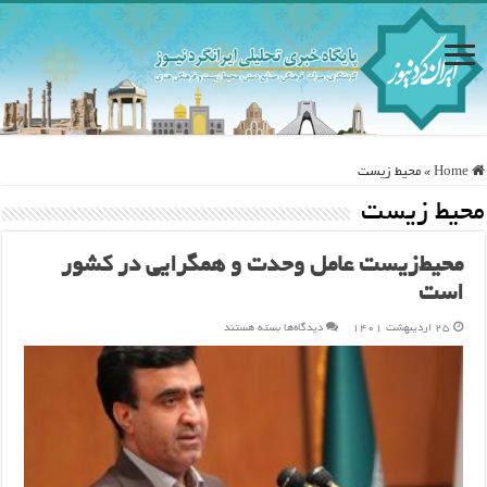
Home
»
محيط زيست
محيط زيست
محیط‌زیست عامل وحدت و همگرایی در کشور
است
برای
۲۵ اردیبهشت ۱۴۰۱
دیدگاه‌ها
بسته هستند
محیط‌زیست
عامل
وحدت
و
همگرایی
در
کشور
است