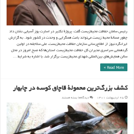
رئیس سامان حفاظت محیط‌زیست گفت: پروژۀ تکثیر در اسارت یوز آسیایی نشان داد
چطور مسالۀ محیط زیست می‌تواند باعث همگرایی و وحدت در کشور شود. به گزارش
ایرانگردنیوز از اطلاع‌رسانی سازمان حفاظت محیط‌زیست، علی سلاجقه در اولین
گردهمایی سراسری مدیران کل حفاظت محیط‌زیست استان‌ها که صبح امروز در محل
سالن همایش‌های بین‌المللی شهدای محیط‌زیست برگزار شد، با اشاره به شرایط …
Read More »
کشف بزرگ‌ترین محمولۀ قاچاق کوسه در چابهار
برای
۲۵ اردیبهشت ۱۴۰۱
دیدگاه‌ها
بسته هستند
کشف
بزرگ‌ترین
محمولۀ
قاچاق
کوسه
در
چابهار