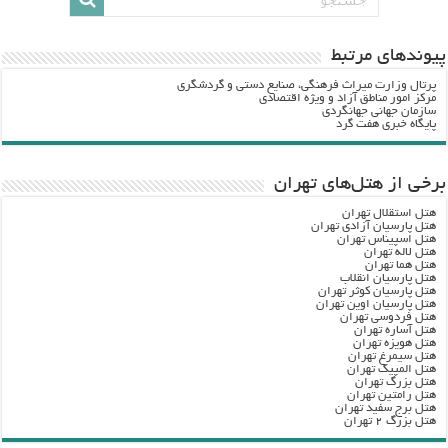
پيوندهاي مرتبط
پرتال وزارت ميراث فرهنگي، صنایع دستی و گردشگري
مرکز امور مناطق آزاد و ویژه اقتصادی
سازمان جهانی جهانگردی
پایگاه خبری هفت گرد
برخی از هتل‌های تهران
هتل استقلال تهران
هتل پارسیان آزادی تهران
هتل اسپیناس تهران
هتل لاله تهران
هتل هما تهران
هتل پارسیان انقلاب
هتل پارسیان کوثر تهران
هتل پارسیان اوین تهران
هتل فردوسی تهران
هتل آساره تهران
هتل هویزه تهران
هتل سیمرغ تهران
هتل المپیک تهران
هتل بزرگ تهران
هتل رامتین تهران
هتل برج سفید تهران
هتل بزرگ ۲ تهران