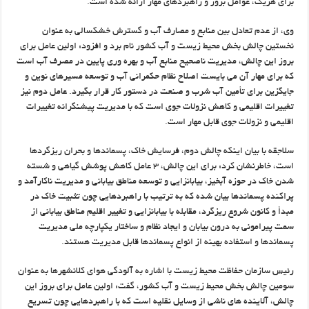
برای هریک، عوامل بروز و راهبردهای مهار ارائه شده است.
وی، از عدم تعادل بین منابع و مصارف آب و گسترش خشکسالی به عنوان
نخستین چالش بخش محیط زیست و آب کشور نام برد و افزود: اولین عامل برای
بروز این چالش، مدیریت ناصحیح منابع آب و بهره وری پایین در مصرف آب است
که برای مهار آن می بایست اصلاح نظام حکمرانی آب و توسعه مسیرهای نوین و
جایگزین برای تأمین آب شرب و صنعت در دستور کار قرار بگیرد. عامل دوم نیز
تغییرات اقلیمی و کاهش نزولات جوی است که با مدیریت پیشنگرانه تغییرات
اقلیمی و نزولات جوی قابل مهار است.
سلاجقه با بیان اینکه چالش دوم، فرسایش خاک، پسماندها و بحران ریزگردها
است، خاطرنشان کرد: برای این چالش، ۳ عامل کاهش پوشش گیاهی و شسته
شدن خاک در حوزه آبخیز، بیابانزایی و توسعه مناطق بیابانی و مدیریت ناکارآمد و
پراکنده پسماندها بیان شده که به ترتیب با راهبردهایی چون تثبیت خاک در
مبدأ و کانون شروع ریزگرد، مقابله با بیابانزایی و تغییر اقلیم مناطق بیابانی از
سمت پیرامونی به درون بیابان و ایجاد نظام و ساختار یکپارچه ملی مدیریت
پسماندها و استفاده بهینه از انواع پسماندها قابل مدیریت هستند.
رئیس سازمان حفاظت محیط زیست با اشاره به آلودگی هوای کلانشهرها به عنوان
سومین چالش بخش محیط زیست و آب کشور، گفت: اولین عامل برای بروز این
چالش، آلاینده های ناشی از وسایل نقلیه است که با راهبردهایی چون تسریع