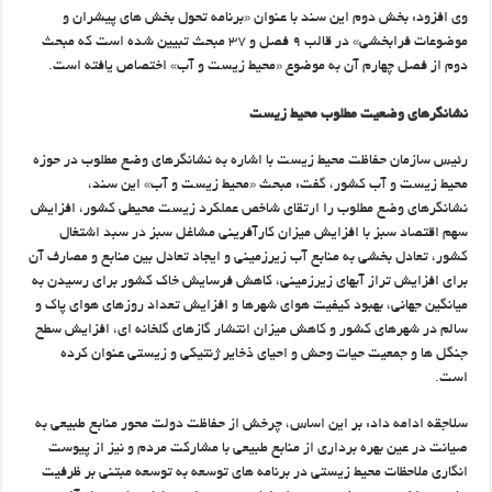
وی افزود: بخش دوم این سند با عنوان «برنامه تحول بخش های پیشران و
موضوعات فرابخشی» در قالب ۹ فصل و ۳۷ مبحث تبیین شده است که مبحث
دوم از فصل چهارم آن به موضوع «محیط زیست و آب» اختصاص یافته است.
نشانگرهای وضعیت مطلوب محیط زیست
رئیس سازمان حفاظت محیط زیست با اشاره به نشانگرهای وضع مطلوب در حوزه
محیط زیست و آب کشور، گفت: مبحث «محیط زیست و آب» این سند،
نشانگرهای وضع مطلوب را ارتقای شاخص عملکرد زیست محیطی کشور، افزایش
سهم اقتصاد سبز با افزایش میزان کارآفرینی مشاغل سبز در سبد اشتغال
کشور، تعادل بخشی به منابع آب زیرزمینی و ایجاد تعادل بین منابع و مصارف آن
برای افزایش تراز آبهای زیرزمینی، کاهش فرسایش خاک کشور برای رسیدن به
میانگین جهانی، بهبود کیفیت هوای شهرها و افزایش تعداد روزهای هوای پاک و
سالم در شهرهای کشور و کاهش میزان انتشار گازهای گلخانه ای، افزایش سطح
جنگل ها و جمعیت حیات وحش و احیای ذخایر ژنتیکی و زیستی عنوان کرده
است.
سلاجقه ادامه داد: بر این اساس، چرخش از حفاظت دولت محور منابع طبیعی به
صیانت در عین بهره برداری از منابع طبیعی با مشارکت مردم و نیز از پیوست
انگاری ملاحظات محیط زیستی در برنامه های توسعه به توسعه مبتنی بر ظرفیت