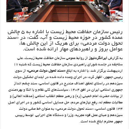
رئیس سازمان حفاظت محیط زیست با اشاره به ۵ چالش
عمده کشور در حوزه محیط زیست و آب، گفت: در «سند
تحول دولت مردمی» برای هریک از این چالش ها،
عوامل بروز و راهبردهای مهار ارائه شده است.
به گزارش
ایرانگردنیوز
از روابط عمومی سازمان حفاظت محیط زیست، علی
سلاجقه در جلسه شورای راهبردی سازمان حفاظت محیط زیست که شنبه ۱۷
اردیبهشت برگزار شد، با اشاره به ابلاغ
«سند تحول دولت مردمی»
از سوی
رئیس جمهور، اظهار کرد: در اجرای وعده داده شده در ابتدای تشکیل دولت
سیزدهم در راستای تحقق اهداف مندرج در قانون اساسی، سند چشم انداز
جمهوری اسلامی ایران در افق ۱۴۰۴، سیاست‌های کلی نظام و با اتکا و بهره‌مندی
از بیانات حضرت امام خمینی (ره) و رهبر معظم انقلاب اسلامی (مدظله العالی) و
مطالبات معظم له، رفع نیازهای مردم، حل مسایل اساسی کشور و در اجرای اصل
۱۳۴ قانون اساسی، «سند تحول دولت مردمی» به عنوان خط مشی دولت
سیزدهم و مبنای عمل قوه مجریه، وزرا و دستگاه های اجرایی توسط رییس
جمهور محترم ابلاغ شده است.