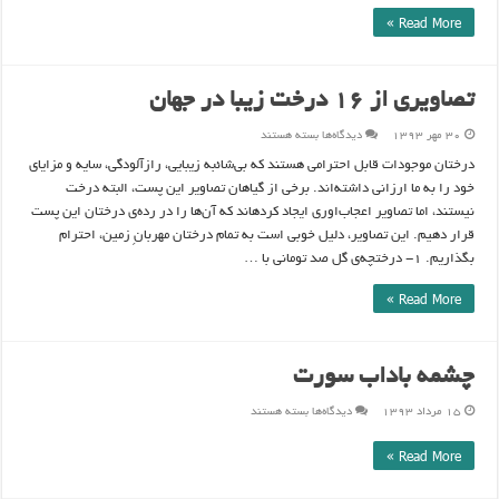
های
واژگون
Read More »
تصاویری از ۱۶ درخت زیبا در جهان
برای
۳۰ مهر ۱۳۹۳
دیدگاه‌ها
بسته هستند
تصاویری
از
درختان موجودات قابل احترامی هستند که بی‌شائبه زیبایی، رازآلودگی، سایه و مزایای
۱۶
درخت
خود را به ما ارزانی داشته‌اند. برخی از گیاهان تصاویر این پست، البته درخت
زیبا
در
نیستند، اما تصاویر اعجاب‌اوری ایجاد کردهاند که آن‌ها را در رده‌ی درختان این پست
جهان
قرار دهیم. این تصاویر، دلیل خوبی است به تمام درختان مهربانِ زمین، احترام
بگذاریم. ۱- درختچه‌ی گل صد تومانی با …
Read More »
چشمه باداب سورت
برای
۱۵ مرداد ۱۳۹۳
دیدگاه‌ها
بسته هستند
چشمه
باداب
سورت
Read More »