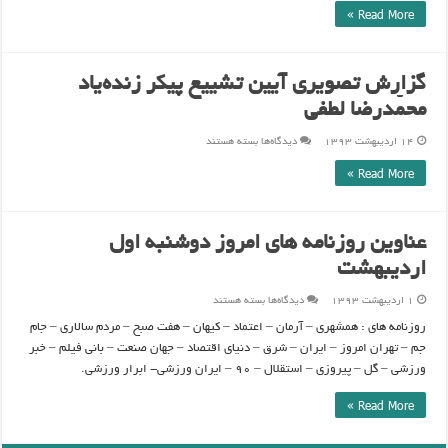
Read More »
گزارش تصویری آیین تشییع پیکر زنده‌یاد
محمّدرضا لطفی
برای
۱۴ اردیبهشت ۱۳۹۳
دیدگاه‌ها
بسته هستند
گزارش
تصویری
Read More »
آیین
تشییع
پیکر
زنده‌یاد
محمّدرضا
لطفی
عناوین روزنامه های امروز دوشنبه اول
اردیبهشت
برای
۱ اردیبهشت ۱۳۹۳
دیدگاه‌ها
بسته هستند
عناوین
روزنامه
روزنامه های : همشهری – آرمان – اعتماد – کیهان – هفت صبح – مردم سالاری – جام
های
امروز
جم – تهران امروز – ایران – شرق – دنیای اقتصاد – جهان صنعت – بانی فیلم – خبر
دوشنبه
اول
ورزشی – گل – پیروزی – استقلال – ۹۰ – ایران ورزشی- ابرار ورزشی.
اردیبهشت
Read More »