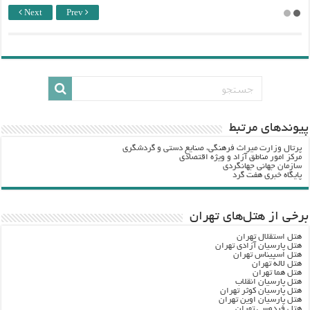
Next
Prev
پيوندهاي مرتبط
پرتال وزارت ميراث فرهنگي، صنایع دستی و گردشگري
مرکز امور مناطق آزاد و ویژه اقتصادی
سازمان جهانی جهانگردی
پایگاه خبری هفت گرد
برخی از هتل‌های تهران
هتل استقلال تهران
هتل پارسیان آزادی تهران
هتل اسپیناس تهران
هتل لاله تهران
هتل هما تهران
هتل پارسیان انقلاب
هتل پارسیان کوثر تهران
هتل پارسیان اوین تهران
هتل فردوسی تهران