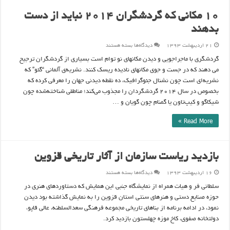
۱۰ مکانی که گردشگران ۲۰۱۴ نباید از دست
بدهند
برای
۲۱ اردیبهشت ۱۳۹۳
دیدگاه‌ها
بسته هستند
۱۰
مکانی
گردشگری با ماجراجویی و دیدن مکانهای نو توام است بسیاری از گردشگران ترجیح
که
گردشگران
می دهند که در جست و جوی مکانهای نادیده ریسک کنند. نشریه‌ی آلمانی “گئو” که
۲۰۱۴
نباید
نشریه‌ای است چون نشنال جئوگرافیک، ده نقطه دیدنی جهان را معرفی کرده که
از
دست
بخصوص در سال ۲۰۱۴ گردشگردان را مجذوب می‌کند؛ مناطقی شناخته‌شده چون
بدهند
شیکاگو و کیپ‌تاون یا گمنام چون گویان و …
Read More »
بازدید ریاست سازمان از آثار تاریخی قزوین
برای
۱۶ اردیبهشت ۱۳۹۳
دیدگاه‌ها
بسته هستند
بازدید
ریاست
سلطانی فر و هیات همراه از نمایشگاه جنبی این همایش که دستاوردهای هنری در
سازمان
از
حوزه صنایع دستی و هنرهای سنتی استان قزوین را به نمایش گذاشته بود دیدن
آثار
تاریخی
نمود، در ادامه برنامه از بناهای تاریخی مجموعه فرهنگی سعدالسلطنه، عالی قاپو،
قزوین
دولتخانه صفوی، کاخ موزه چهلستون بازدید کرد.