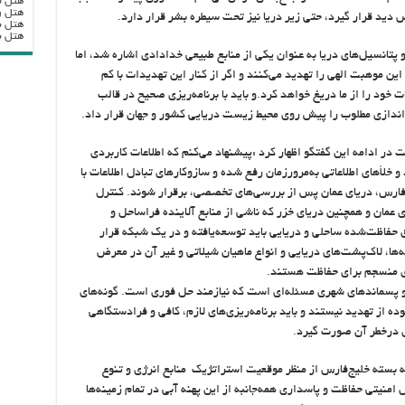
هتل ب
هتل ر
 دید قرار گیرد، حتی زیر دریا نیز تحت سیطره بشر قرار دارد.
هتل ب
هتل بزرگ
 پتانسیل‌های دریا به عنوان یکی از منابع طبیعی خدادادی اشاره شد، اما
ین موهبت الهی را تهدید می‌کنند و اگر از کنار این تهدیدات با کم
خود را از ما دریغ خواهد کرد.و باید با برنامه‌ریزی صحیح در قالب
‌اندازی مطلوب را پیش روی محیط زیست دریایی کشور و جهان قرار داد.
 در ادامه این گفتگو اظهار کرد :پیشنهاد می‌کنم که اطلاعات کاربردی
خلأهای اطلاعاتی به‌مرورزمان رفع شده و سازوکارهای تبادل اطلاعات با
‌فارس، دریای عمان پس از بررسی‌های تخصصی، برقرار شوند. کنترل
ی عمان و همچنین دریای خزر که ناشی از منابع آلاینده فراساحل و
ق حفاظت‌شده ساحلی و دریایی باید توسعه‌یافته و در یک شبکه قرار
‌ها، لاک‌پشت‌های دریایی و انواع ماهیان شیلاتی و غیر آن در معرض
‌ای منسجم برای حفاظت هستند.
 و پسماندهای شهری مسئله‌ای است که نیازمند حل فوری است. گونه‌های
ه از تهدید نیستند و باید برنامه‌ریزی‌های لازم، کافی و فرادستگاهی
ای درخطر آن صورت گیرد.
ه بسته خلیج‌فارس از منظر موقعیت استراتژیک منابع انرژی و تنوع
منیتی حفاظت و پاسداری همه‌جانبه از این پهنه آبی در تمام زمینه‌ها