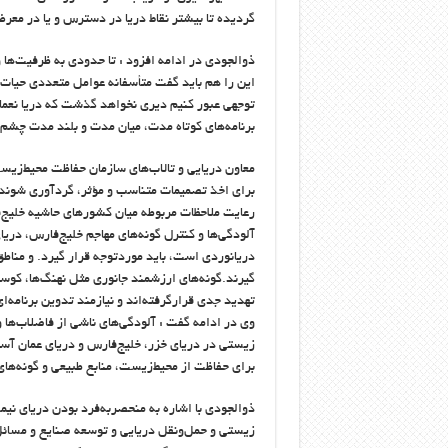
گردیده تا بیشتر نقاط دریا در دسترس و یا در معرض
ذوالجودی در ادامه افزود : تا حدودی به ظرفیت‌ها و
این را هم باید گفت متأسفانه عوامل متعددی حیات ا
توجهی عبور کنیم دیری نخواهد گذشت که دریا نعمات 
برنامه‌های کوتاه مدت، میان مدت و بلند مدت چشم
معاون دریایی و تالاب‌های سازمان حفاظت محیط‌زیست
برای اخذ تصمیمات متناسب و مؤثر، گردآوری شوند و 
رعایت ملاحظات مربوطه میان کشورهای حاشیه خلیج
آلودگی‌ها و کنترل گونه‌های مهاجم خلیج‌فارس، دریا
دریانوردی است، باید موردتوجه قرار گیرد. و مناط
گیرند.گونه‌های ارزشمند جانوری مثل نهنگ‌ها، کوسه
تهدید جدی قرارگرفته‌اند و نیازمند تدوین برنامه
وی در ادامه گفت : آلودگی‌های ناشی از فاضلاب‌ها
زیستی در دریای خزر، خلیج‌فارس و دریای عمان آسود
برای حفاظت از محیط‌زیست، منابع طبیعی و گونه‌ه
ذوالجودی با اشاره به منحصربه‌فرد بودن دریای نیم
زیستی و حمل‌ونقل دریایی و توسعه صنایع و مسائل ا