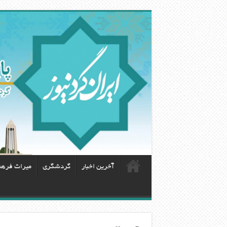
آخرین اخبار
گردشگری
ميراث فره