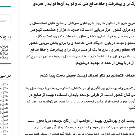
گ برای پیشرفت و حفظ منافع ملی‌اند و فواید آن‌ها فواید راهبردی
ما در حدود ۱۹۰ هزار کیلومتر مربع دریا در اختیار داریم، دریاهایی سرشار از منابع قابل استحصال و
متصل به آبراهه‌های بین‌المللی. یک سوم از کل خطوط مرزی کشور، مرز دریایی است که حدود ۵ هزار و هشتصد کیلومتر
پيوند
ریایی ساحلی و فراساحلی، کشتی سازی، خدمات بندری، نفت و گاز،
جو و نجات دریایی، جایگاه قابل ملاحظه‌ای را برای بخش دریایی کشور
پرتال
قام معظم رهبری ، دریاها یک فرصت بزرگ برای پیشرفت و حفظ منافع
مرکز ا
سازما
 ایشان در لزوم تسلط به دریا، به تبیین مسائل مربوط به این موضوع نیز
پایگا
از دریا بیش از همه جا تهدید می‌شویم.
برخی 
به اهداف اقتصادی در کنار اهداف زیست محیطی دست پیدا کنیم
هتل ا
 تبیین راهبردهای بهره‌گیری از مزیت‌های دسترسی به دریا جهت نیل به
هتل پ
هتل ا
 کلان کشور است. از طرفی توسعه پایدار، استفاده بهینه از منابع در
هتل ل
هتل ه
ا مورد توجه قرار دادن توسعه پایدار دریا محور می‌توانیم به اهداف
هتل پ
هتل پ
نیم.
هتل پ
هتل ف
هتل آ
زیست آن و بهره‌گیری بهینه از مواهب آن، ارکان توسعه دریا محور است.
هتل ه
امع به هر صورت ممکن خود را به دریا برسانند و از آن بهره‌برداری
هتل س
هتل ا
لف علم شده است، لذا در جمع‌بندی عرض می‌کنم که فناوری پیشرفته سبب