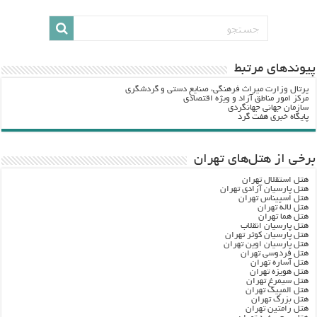
پيوندهاي مرتبط
پرتال وزارت ميراث فرهنگي، صنایع دستی و گردشگري
مرکز امور مناطق آزاد و ویژه اقتصادی
سازمان جهانی جهانگردی
پایگاه خبری هفت گرد
برخی از هتل‌های تهران
هتل استقلال تهران
هتل پارسیان آزادی تهران
هتل اسپیناس تهران
هتل لاله تهران
هتل هما تهران
هتل پارسیان انقلاب
هتل پارسیان کوثر تهران
هتل پارسیان اوین تهران
هتل فردوسی تهران
هتل آساره تهران
هتل هویزه تهران
هتل سیمرغ تهران
هتل المپیک تهران
هتل بزرگ تهران
هتل رامتین تهران