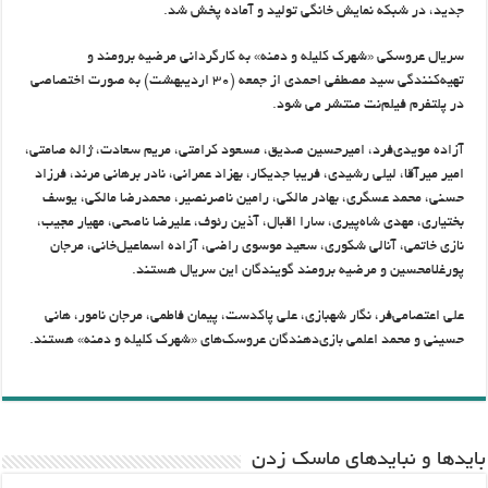
جدید، در شبکه نمایش خانگی تولید و آماده پخش شد.
سریال عروسکی «شهرک کلیله و دمنه» به کارگردانی مرضیه برومند و
تهیه‌کنندگی سید مصطفی احمدی از جمعه (۳۰ اردیبهشت) به صورت اختصاصی
در پلتفرم فیلم‌نت منتشر می شود.
آزاده مویدی‌فرد، امیرحسین صدیق،‌ مسعود کرامتی، مریم سعادت، ژاله صامتی،
امیر میرآقا، لیلی رشیدی، فریبا جدیکار، بهزاد عمرانی، نادر برهانی مرند، فرزاد
حسنی، محمد عسگری، بهادر مالکی، رامین ناصرنصیر، محمدرضا مالکی، یوسف
بختیاری، مهدی شاه‌پیری، سارا اقبال، آذین رئوف، علیرضا ناصحی، مهیار مجیب،
نازی خاتمی، آنالی شکوری، سعید موسوی راضی، آزاده اسماعیل‌خانی، مرجان
پورغلامحسین و مرضیه برومند گویندگان این سریال هستند.
علی اعتصامی‌فر، نگار شهبازی، علی پاکدست، پیمان فاطمی، مرجان نامور، هانی
حسینی و محمد اعلمی بازی‌دهندگان عروسک‌های «شهرک کلیله و دمنه» هستند.
باید‌ها و نبایدهای ماسک زدن