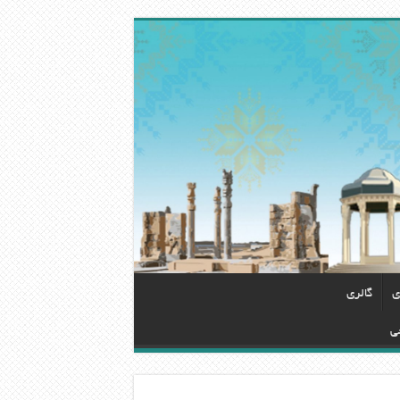
ی
گالری
ی