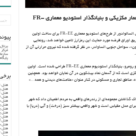
شهر بیت‌کوین را فرناندو رومرو، معمار مکزیکی و بنیانگذار استودیو معماری FR-
، نایب بوکله، رئیس جمهوری السالوادور از طرح‌های استودیو معماری FR-EE برای ساخت اولین
پيوند
یق اوراق قرضه مورد حمایت این رمزارز تامین خواهد شد، رونمایی
پرتال
ن»، سواحل جنوبی الساوادر، در نظر گرفته شده که نیروی حرارتی آن از
مرکز ا
.
سازما
پایگا
این شهر دایره‌ای شکل توسط معمار مکزیکی فرناندو رومرو، بنیانگذار استودیوم معماری FR-EE طراحی شده است. اولین
زی است که از آسمان نماد بیت‌کوین در آن نمایان خواهد بود. همچنین
برخی 
، مناطق تجاری و مسکونی در کنار عنوان «علامت‌های دیدنی و همه…»
هتل ا
هتل پ
هتل ا
هتل ل
راک گذاشتن مجموعه‌ای از رندرهای واقعی به مردم اطمینان داد که شهر
هتل ه
هتل پ
ار برای مدل مقیاس است و شهر واقعی بیشتر سبز (درخت) و آبی (دریا) با
هتل پ
هتل پ
هتل ف
هتل آ
هتل ه
هتل س
هتل ا