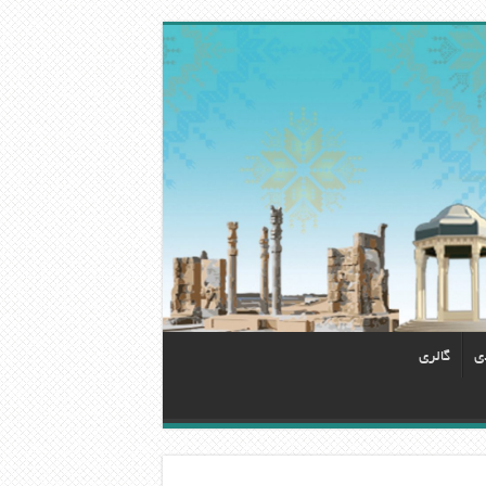
دی
گالری