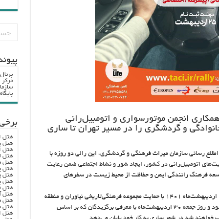
پيوند
پرتال
مرکز ا
سازما
پایگا
 همکاری انجمن موتورسواری و اتومبیل‌رانی
برخی 
انوادگی و گردشگری را در مسیر تهران تا ساری
هتل ا
هتل پ
هتل ا
و اطلاع رسانی سازمان میراث فرهنگی و گردشگری، این رالی دو روزه با
هتل ل
هتل ه
ت‌های اتومبیل‌رانی در کشور، ایجاد شور و نشاط اجتماعی ضمن رعایت
هتل پ
هتل پ
توسعه فرهنگ رانندگی ایمن و حفاظت از محیط زیست در سفرهای
هتل پ
هتل ف
هتل آ
رالی تور گردشگری تهران- شمال روز پنجشنبه ۲۹ اردیبهشت‌ماه ۱۴۰۱ با حمایت مجموعه فرهنگی‌تاریخی نیاوران و منطقه
هتل ه
هتل س
فرهنگی و گردشگری عباس آباد در تهران آغاز می‌شود و روز جمعه ۳۰ اردیبهشت‌ماه با معرفی برگزیدگان که بر اساس
هتل ا
ب خواهند شد در شهر ساری به کار خود پایان می‌دهد.