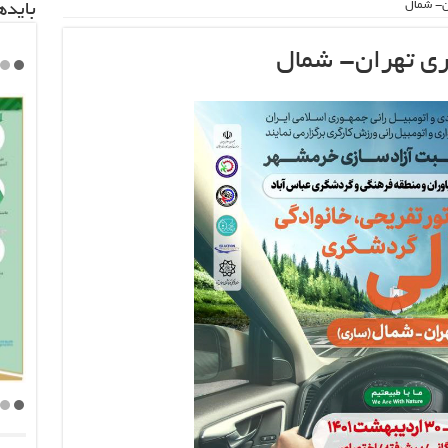
ن- شمال
باید‌
ری تهران- شمال