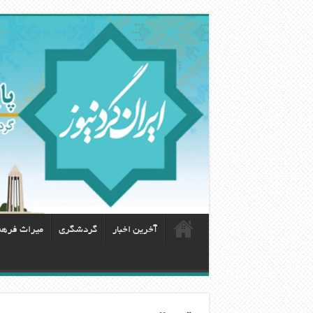
آخرین اخبار
گردشگری
ميراث فره