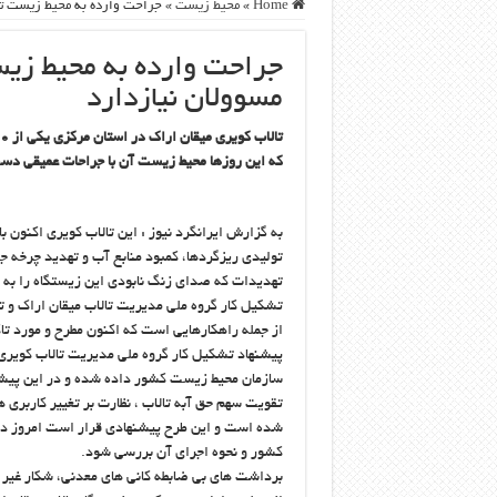
Home
»
محيط زيست
»
جراحت وارده به محيط زيست تال
جراحت وارده به محيط زيس
مسوولان نيازدارد
كه اين روزها محيط زيست آن با جراحات عميقي دست
به گزارش ایرانگرد نیوز : اين تالاب كويري اكنون 
توليدي ريزگردها، كمبود منابع آب و تهديد چرخه ج
تهديدات كه صداي زنگ نابودي اين زيستگاه را به
تشكيل كار گروه ملي مديريت تالاب ميقان اراك و ت
از جمله راهكارهايي است كه اكنون مطرح و مورد تاك
پيشنهاد تشكيل كار گروه ملي مديريت تالاب كوير
سازمان محيط زيست كشور داده شده و در اين پيشنهاد
تقويت سهم حق آبه تالاب ، نظارت بر تغيير كاربري 
شده است و اين طرح پيشنهادي قرار است امروز د
كشور و نحوه اجراي آن بررسي شود.
برداشت هاي بي ضابطه كاني هاي معدني، شكار غير 