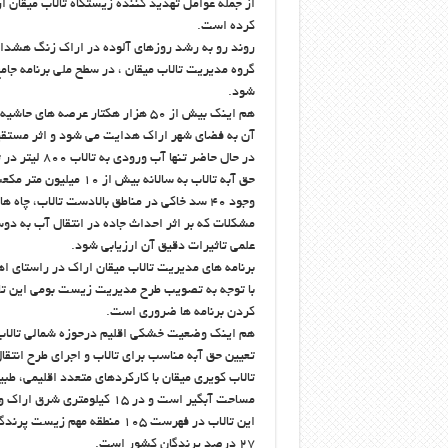
از جمله عوامل تهديد كننده زيستگاه تالاب ميقان 
كرده است.
روند رو به رشد روزهاي آلوده در اراك زنگ هشدا
گروه مديريت تالاب ميقان ، در سطح ملي برنامه جا
شود.
هم اينك بيش از ۵۰ هزار هكتار عرص
آن به فضاي شهر اراك هدايت مي شود و اثر مستقيم
در حال حاضر 
حق آبه تالاب به سالانه بيش از ۱۰ ميليون متر مكعب امري حياتي است.
وجود ۴۰ سد خاكي در مناطق بالادست تالاب، 
مشكلات كه بر اثر احداث جاده در انتقال آب به دوس
علمي تاثيرات دقيق آن ارزيابي شود.
با توجه به تصويب طرح مديريت زيست بومي اين تال
كردن برنامه ها ضروري است.
هم اينك وضعيت خشكي اقليم درحوزه شمالي تالاب ك
تعيين حق آبه مناسب براي تالاب و اجراي طرح انتق
مساحت آبگير است و در ۱۵ كيلومتري شرق اراك واقع شده است.
۲۷ درصد پرندگان كشور است.