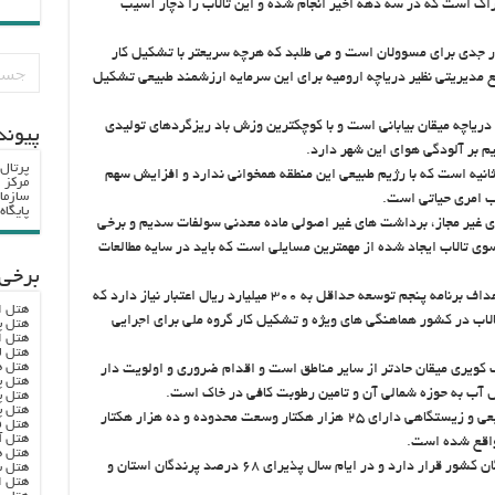
اراك است كه در سه دهه اخير انجام شده و اين تالاب را دچار آسيب
ر جدي براي مسوولان است و مي طلبد كه هرچه سريعتر با تشكيل كار
مع مديريتي نظير درياچه اروميه براي اين سرمايه ارزشمند طبيعي تشكيل
ه هاي حاشيه درياچه ميقان بياباني است و با كوچكترين وزش باد ريزگردهاي توليدي
پيوند
 بر آلودگي هواي اين شهر دارد.
پرتال
تنها آب ورودي به تالاب ۸۰۰ ليتر در ثانيه است كه با رژيم طبيعي اين منطقه همخواني ندارد و افزايش سهم
مرکز ا
سازما
پایگا
چاه هاي غير مجاز، برداشت هاي غير اصولي ماده معدني سولفات سديم و برخي
وي تالاب ايجاد شده از مهمترين مسايلي است كه بايد در سايه مطالعات
برخی 
برنامه هاي مديريت تالاب ميقان اراك در راستاي اهداف برنامه پنجم توسعه حداقل به ۳۰۰ ميليارد ريال اعتبار نياز دارد كه
هتل ا
اب در كشور هماهنگي هاي ويژه و تشكيل كار گروه ملي براي اجرايي
هتل پ
هتل ا
هتل ل
هتل ه
ويري ميقان حادتر از ساير مناطق است و اقدام ضروري و اولويت دار
هتل پ
ال آب به حوزه شمالي آن و تامين رطوبت كافي در خاك است.
هتل پ
هتل پ
تالاب كويري ميقان با كاركردهاي متعدد اقليمي، طبيعي و زيستگاهي داراي ۲۵ هزار هكتار وسعت محدوده و ده هزار هكتار
هتل ف
هتل آ
هتل ه
اين تالاب در فهرست ۱۰۵ منطقه مهم زيست پرندگان كشور قرار دارد و در ايام سال پذيراي ۶۸ درصد پرندگان استان و
هتل س
هتل ا