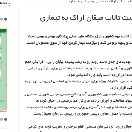
اب ميقان اراك به تيماري مسوولان نيازدارد
باید‌
ت تالاب ميقان اراك به تيماري
تالاب كويري ميقان اراك در استان مركزي يكي از ۱۰ تالاب مهم كشور و از زيستگاه هاي اصلي پرندگان مهاجر و بومي است
 و پنچه نرم مي كند و نيازمند تيمار كردن خود از سوي مسئولان است.
با تهديدهاي جدي مانند روند رو به رشد پديده بيابان زايي ، افزايش حجم
انوري و گياهي مواجه است و به عقيده كارشناسان براي جلوگيري از اين
 صدا درآورده است بايد چاره انديشي شود.
خصيص اعتبارات ويژه براي اجراي برنامه هاي اصلاحي فوري در اين حوزه
يد قرار دارد.
ي ميقان به كميسيون كشاورزي،آب و منابع طبيعي مجلس شوراي اسلامي و
 مطالعات و اجراي برنامه هاي كارآمد ترميمي در احياي گونه ها،
هاي هدفمند و ايجاد درآمدزايي براي مردم روستاهاي حاشيه تالاب ديده
وشنبه با حضور معاون رييس جمهوري و رييس سازمان محيط زيست
مجاز، ورود آلودگي هاي صنعتي، قطع درختان و تخريب گونه هاي گياهي