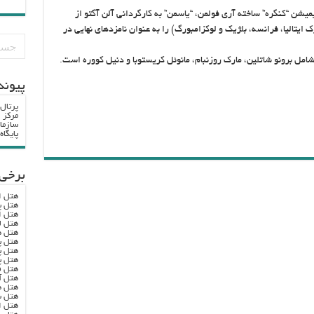
یمیشن “کنگره” ساخته آری فولمن، “یاسمن” به کارگردانی آلن آگتو از
ایتالیا‌، فرانسه، بلژیک و لوکزامبورگ) را به عنوان نامزدهای نهایی در
امل برونو شاتلین، مارک روزنبام، مانوئل کریستوبا و دنیل کووره است.
پيوند
پرتال
مرکز ا
سازما
پایگا
برخی 
هتل ا
هتل پ
هتل ا
هتل ل
هتل ه
هتل پ
هتل پ
هتل پ
هتل ف
هتل آ
هتل ه
هتل س
هتل ا