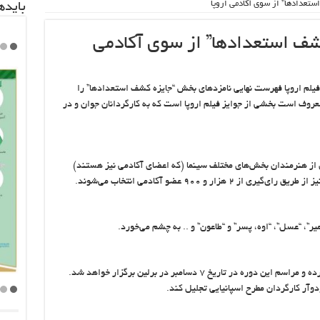
ستعدادها” از سوی آکادمی اروپا
باید‌
شف استعدادها” از سوی آکادمی
 ‌فیلم اروپا فهرست نهایی نامزدهای بخش “جایزه کشف استعدادها” را
معروف است بخشی از جوایز فیلم اروپا است که به کارگردانان جوان و در
ز هنرمندان بخش‌های مختلف سینما (که اعضای آکادمی ‌نیز هستند)
ار و ۹۰۰ عضو آکادمی انتخاب می‌شوند.
ر”، “عسل”، “اوه، پسر” و “طاعون” و .. به چشم می‌خورد.
جوایز آکادمی‌ اروپا از سال ۱۹۸۸ کار خود را آغاز کرده و مراسم این دوره در تاریخ ۷ دسامبر در برلین برگزار خواهد شد.
دوآر کارگردان مطرح اسپانیایی تجلیل کند.