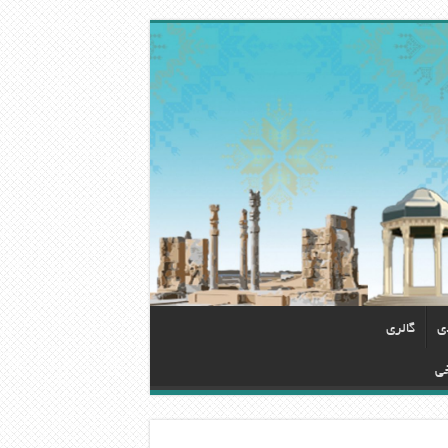
دی
گالری
خی