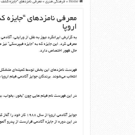
Home
»
فرهنگی هنری
»
معرفی نامزدهای “جایزه کشف ا
معرفی نامزدهای “جایزه ک
اروپا
به گزارش ایرانگرد نیوز به نقل از ورایتی، آکادمی
معرفی کرد. این جایزه که به “جایزه فیپرسکی” نیز 
حال ظهور اختصاص دارد.
فهرست نامزدهای این بخش توسط کمیته‌ای متشکل ا
انتخاب می‌شوند. برندگان جوایز آکادمی ‌فیلم اروپا نیز از طریق رای‌گیری از ۲ هز
در این فهرست نام فیلم هایی چون “بخور، بخواب، بمی
در این دوره از جایزه آکادمی قرارست از پدرو آلمو