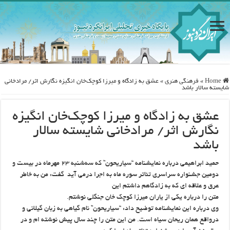
Home
»
فرهنگی هنری
»
عشق به زادگاه و میرزا کوچک‌خان انگیزه نگارش اثر/ مرادخانی
شایسته سالار باشد
عشق به زادگاه و میرزا کوچک‌خان انگیزه
نگارش اثر/ مرادخانی شایسته سالار
باشد
حمید ابراهیمی درباره نمایشنامه “سیاریحون” که سه‌شنبه ۲۳ مهرماه در بیست و
دومین جشنواره سراسری تئاتر سوره ماه به اجرا درمی آید گفت: من به خاطر
عرق و علاقه ای که به زادگاهم داشتم این
متن را درباره یکی از یاران میرزا کوچک خان جنگلی نوشتم.
وی درباره این نمایشنامه توضیح داد: “سیاریحون” نام گیاهی به زبان گیلانی و
درواقع همان ریحان سیاه است. من این متن را چند سال پیش نوشته ام و در