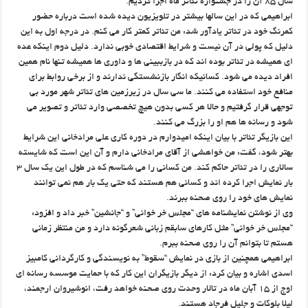
سال ۸۵ آن را در جشنواره تئاتر ماه اجرا کردیم.
ابراهیمی که در این سالها بیشتر در تلویزیون دیده شده است درباره حضور
کمرنگ خود در تئاتر یادآور شد: من تئاتر کمتر کار می کنم. در درجه اول به این
دلیل که پولی در آن نیست و شرایط اقتصادی خوبی ندارد. دلیل دوم اینکه عده
ای همیشه در تئاتر بوده اند که در بازببینی ها و داوری ها همیشه تنها نام همین
افراد دیده می شود. کسانیکه انگار بازنشستگی ندارند و از برخی روابط برای
منافع خود استفاده می کنند. ما سی سال در زیرزمین های تئاتر شهر مورد بی
توجهی قرار گرفتیم و حالا هر کسی بدون هیچ تخصصی وارد تئاتر و تصویر می
شود و رسانه ها هم او را بزرگ می کنند.
این بازیگر تئاتر با بیان اینکه امیدوارم در دوره کاری علی مرادخانی این شرایط
بهتر شود، گفت: من خواهشی از آقای مرادخانی دارم و آن این است که شایسته
سالاری را در تئاتر حاکم کند. من کسانی را می شناسم که در طول این یک سال ۳
بار نمایش اجرا کرده اند و کسانی هم هستند که حتی یک بار هم نمی توانند
نمایش های خود را روی صحنه ببرند.
وی از نوشتن نمایشنامه های “مجلس خر خوانی” و “جانشین” خبر داد و افزود:
“مجلس خر خوانی” مثل کارهای سابقم زبانی شعرگونه دارد و من منتظر زمانی
هستم تا بتوانم آن را روی صحنه ببرم.
ابراهیمی همچنین از بازی در نمایش “سقوط” به نویسندگی و کارگردانی کامبیز
اسدی اشاره و بیان کرد: از دیگر بازیگران این کار که با حمایت موسسه رسانه ای
اوج از ۱۵ آبان ماه در تالار وحدت روی صحنه خواهد رفت، انوشیروان ارجمند،
لیلا بلوکات و جلیل فرجاد هستند.