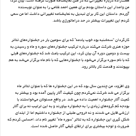
همت‌زاده درباره تغییراتی که در متن نمایشنامه صورت گرفته است، بیان کرد:
من وامدار این داستان بودم برای همین احمد غلامی را به عنوان نویسنده
آوردم. داستان این کار برای تبدیل به نمایشنامه تغییراتی داشت اما من سعی
کردم این تغییرات بیشتر در حد دراماتورژی باشد.
کارگردان “سه‌شنبه بود خوب یادمه” که برای سومین بار در جشنواره‌های تئاتر
حوزه هنری شرکت می‌کند درباره ترکیب جشنواره‌های سوره و ماه و رسیدن به
بیست و دومین دوره آن بیان کرد: این ترکیب باعث شد که جشنواره‌های قبلی
که با نام سوره برگزار می‌شود با جشنواره‌هایی که با نام ماه برگزار می‌شد به هم
بپیوندند و قدمت کار بالاتر رود.
وی افزود: من چندین سال بود که در این جشنواره ها که با عنوان تئاتر ماه
برگزار می شد شرکت نمی‌کردم چون کیفیت آثار پایین آمده بود و بیشتر به
کمیت آثار جشنواره اهمیت داده می شد. در واقع مسئولان می‌خواستند با
بودجه کم گروه‌های زیادی را به جشنواره بیاورند و به این ترتیب نه برای آثار
ارزشی قایل می شدند و نه خروجی مثبتی از جشنواره داشتیم اما از ابتدای
شکل گیری این جشنواره که به تئاتر “سوره ماه” تغییر نام داد، احساس کردم که
ضرورت و توجه بیشتری برای ارتقای کیفی آثار حاصل شده است.