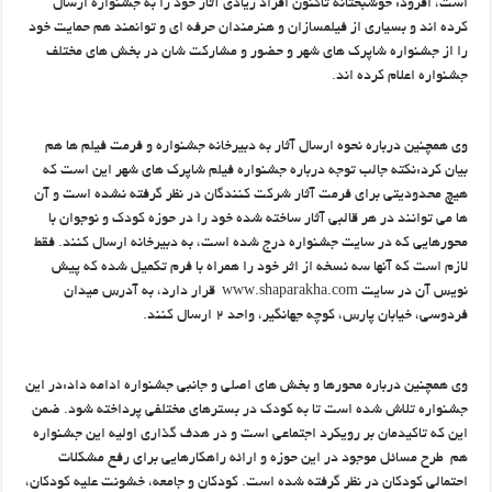
است، افزود: خوشبختانه تاکنون افراد زیادی آثار خود را به جشنواره ارسال
کرده اند و بسیاری از فیلمسازان و هنرمندان حرفه ای و توانمند هم حمایت خود
را از جشنواره شاپرک های شهر و حضور و مشارکت شان در بخش های مختلف
جشنواره اعلام کرده اند.
وی همچنین درباره نحوه ارسال آثار به دبیرخانه جشنواره و فرمت فیلم ها هم
بیان کرد:نکته جالب توجه درباره جشنواره فیلم شاپرک های شهر این است که
هیچ محدودیتی برای فرمت آثار شرکت کنندگان در نظر گرفته نشده است و آن
ها می توانند در هر قالبی آثار ساخته شده خود را در حوزه کودک و نوجوان با
محورهایی که در سایت جشنواره درج شده است، به دبیرخانه ارسال کنند. فقط
لازم است که آنها سه نسخه از اثر خود را همراه با فرم تکمیل شده که پیش
نویس آن در سایت www.shaparakha.com قرار دارد، به آدرس میدان
فردوسی، خیابان پارس، کوچه جهانگیر، واحد 2 ارسال کنند.
وی همچنین درباره محورها و بخش های اصلی و جانبی جشنواره ادامه داد:در این
جشنواره تلاش شده است تا به کودک در بسترهای مختلفی پرداخته شود. ضمن
این که تاکیدمان بر رویکرد اجتماعی است و در هدف گذاری اولیه این جشنواره
هم طرح مسائل موجود در این حوزه و ارائه راهکارهایی برای رفع مشکلات
احتمالی کودکان در نظر گرفته شده است. کودکان و جامعه، خشونت علیه کودکان،