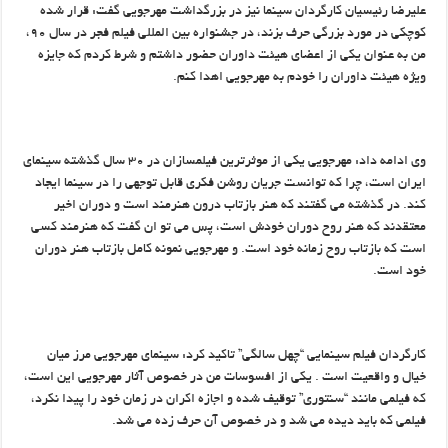
علیرضا رئیسیان کارگردان سینما نیز در بزرگداشت مهرجویی گفت: قرار شده
کوچکی در مورد بزرگی حرف بزند، در جشنواره بین المللی فیلم فجر در سال ۹۰،
من به عنوان یکی از اعضای هیئت داوران حضور داشتم و شرط کردم که جایزه
ویژه هیئت داوران را خودم به مهرجویی اهدا کنم.
وی ادامه داد: مهرجویی یکی از موثرترین فیلمسازان در ۳۰ سال گذشته سینمای
ایران است، چرا که توانست جریان روشن فکری قابل توجهی را در سینما ایجاد
کند. در گذشته می گفتند که هنر بازتاب درون هنرمند است و دوران اخیر
معتقدند که هنر روح دوران خودش است، پس می تو ان گفت که هنرمند کسی
است که بازتاب روح زمانه خود است. و مهرجویی نمونه کامل بازتاب هنر دوران
خود است.
کارگردان فیلم سینمایی “چهل سالگی” تاکید کرد: سینمای مهرجویی مرز میان
خیال و واقعیت است . یکی از افسوسات من در خصوص آثار مهرجویی این است،
که فیلمی مانند “سنتوری” توقیف شده و اجازه اکران در زمان خود را پیدا نکرد،
فیلمی که باید دیده می شد و در خصوص آن حرف زده می شد.