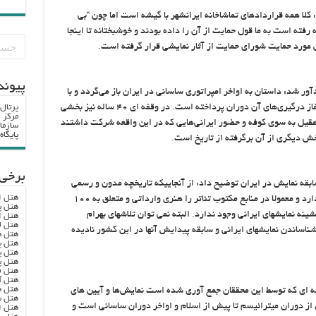
 کلا همه قراردادهای تماشاخانه ایرانشهر با گیشه است اما چون “بی
رفته است به ما قول حمایت از آن را داده بودند و خوشبختانه تا اینجا
ش مورد حمایت شورای حمایت از آثار نمایشی قرار گرفته است.
پيوند
آور شد: داستان به اواخر امپراتوری ساسانی در ایران باز می‌گردد و با
نگاهی تاریخی اساطیری به حمله اعراب به ایران و آغاز درگیری‌های آن دوران پرداخته است. در وقفه ای ۴۰ ساله نیز بخشی
پرتال
مرکز ا
 عقیل به سوی کوفه و حضور ایرانی‌هایی که در این واقعه شرکت داشتند
سازما
پایگا
ش دیگری از آن برگرفته از تاریخ است.
برخی 
ابقه نمایش در ایران توضیح داد: از آنجاییکه تاریخچه مدون و رسمی
هتل ا
درباره زمان تشکیل شدن نمایش در ایران وجود ندارد و معمولا در منابع مکتوب تئاتر را هنری وارداتی و متعلق به ۱۰۰
هتل پ
نه نمایشهای ایرانی وجود ندارد. البته نمی توان تلاشهای بهرام
هتل ا
هتل ل
اساندن نمایشهای ایرانی و سابقه پیدایش آنها در این کشور نادیده
هتل ه
هتل پ
هتل پ
هتل پ
هتل ف
هتل آ
هتل ه
ه ای که توسط این محققان جمع آوری شده است نمایش‌ها و آیین های
هتل س
 از دوران میترائیسم تا پیش از اسلام و اواخر دوران ساسانی است و
هتل ا