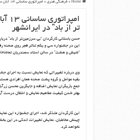
Home
»
فرهنگی هنری
»
امپراتوری ساسانی ۱۳ آبان سرنگون می شود/ “بی سرزمین تر از باد” در ایرانشهر
امپر
تر از باد” در ایرانشهر
حسن باستانی کارگردان “بی سرزمین‌تر از باد” دربا
“شیش و هشت” در سالن استاد سمندریان تماشاخانه
وی درباره تغییراتی که نمایش نسبت به اجرای جشنو
بقیه عوامل و گروه پشت صحنه همان افرادی هستند 
جمع بازیگران نمایش اضافه و جایگزین محسن زرآبا
بهتر شدن کیفیت مفاهیم نمایش و انتقال درست آ
این کارگردان متذکر شد: اجرای جشنواره این نمایش د
چینش مخاطبان، نمایش تغییرات اندکی در این بخش 
نخواهد کرد.