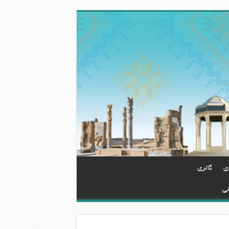
دی
گالری
خی