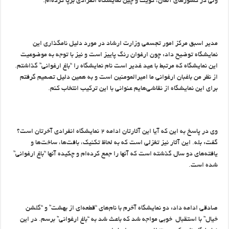
ولی در کشورهای آلمان، کویت و چین نمایشگاه انفرادی برپا کرده‌ام.
مدیر اسبق مرکز امور تجسمی وزارت ارشاد در مورد دلیل نامگذاری این
نمایشگاه توضیح داد: چون ارغوان رنگ پاییز است و نیز با توجه به موضوعیت
این نمایشگاه که مرتبط با عید غدیر است نام نمایشگاه را “باغ ارغوانی” گذاشتم.
از نظر من باغبان ارغوانی ما امیرالمومنین است و به همین دلیل تصمیم گرفتم
برای این نمایشگاه از نقاشی‌هایم عنوانی با این ترکیب انتخاب کنم.
وی در پاسخ به این که آیا این آثارتان ادامه ۲ نمایشگاه انفرادی آخرتان است؟
گفت: بله. این آثار نیز تغزلی است که به لحاظ تکنیک، بافت‌ها، ساخت‌ها و
یافته‌های دو سال گذشته است که آنها را جمع کرده‌ام و چکیده آنها “باغ ارغوانی”
شده است.
صادقی ادامه داد: دو نمایشگاه آخرم با نام‌های “قطعه‌ای از بهشت” و “گلشن
خیال” با استقبال خوبی مواجه شد که باعث شد به “باغ ارغوانی” برسم. در این