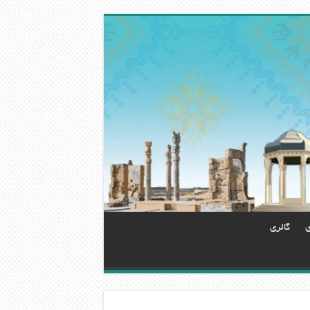
ی
گالری