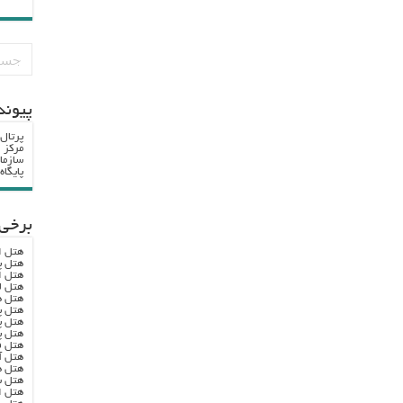
پيوند
پرتال
مرکز ا
سازما
پایگا
برخی 
هتل ا
هتل پ
هتل ا
هتل ل
هتل ه
هتل پ
هتل پ
هتل پ
هتل ف
هتل آ
هتل ه
هتل س
هتل ا