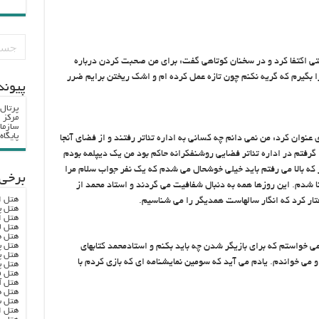
بیتی اکتفا کرد و در سخنان کوتاهی گفت: برای من صحبت کردن درباره
بگیرم که گریه نکنم چون تازه عمل کرده ام و اشک ریختن برایم ضرر
پيوند
پرتال
مرکز ا
سازما
پایگا
عنوان کرد: من نمی دانم چه کسانی به اداره تئاتر رفتند و از فضای آنجا
 که من در سال ۴۷ دیپلم خود را گرفتم در اداره تئاتر فضایی روشنفکرانه حاکم بود من یک دیپلمه بودم
 که بالا می رفتم باید خیلی خوشحال می شدم که یک نفر جواب سلام مرا
برخی 
نا شدم. این روزها همه به دنبال شفافیت می گردند و استاد محمد از
هتل ا
تار کرد که انگار سالهاست همدیگر را می شناسیم.
هتل پ
هتل ا
هتل ل
هتل ه
هتل پ
 می خواستم که برای بازیگر شدن چه باید بکنم و استادمحمد کتابهای
هتل پ
و می خواندم. یادم می آید که سومین نمایشنامه ای که بازی کردم با
هتل پ
هتل ف
هتل آ
هتل ه
هتل س
هتل ا