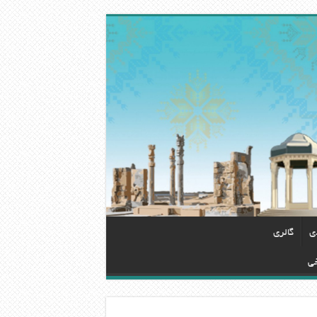
دی
گالری
خی