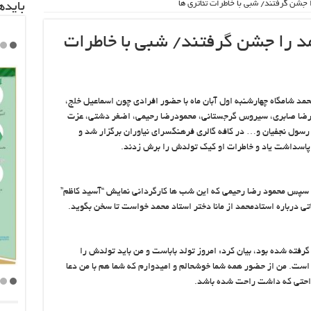
 جشن گرفتند/ شبی با خاطرات تئاتری ها
باید‌
د را جشن گرفتند/ شبی با خاطرات
حمد شامگاه چهارشنبه اول آبان ماه با حضور افرادی چون اسماعیل خلج،
، رضا صابری، سیروس گرجستانی، محمودرضا رحیمی، اضغر دشتی، عزت
رسول نجفیان و… در کافه گالری فرهنگسرای نیاوران برگزار شد و
ر پاسداشت یاد و خاطرات او کیک تولدش را برش زدند.
و سپس محمود رضا رحیمی که این شب ها کارگردانی نمایش “آسید کاظم”
اتی درباره استادمحمد از مانا دختر استاد محمد خواست تا سخن بگوید.
گرفته شده بود، بیان کرد: امروز تولد باباست و من باید تولدش را
است. من از حضور همه شما خوشحالم و امیدوارم که شما هم با من دعا
اراحتی که داشت راحت شده باشد.