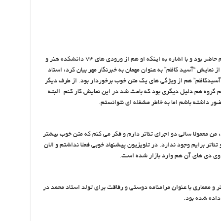
شهرام حقیقت دوست نیز از دیگر هنرمندان مراسم حاضر بود و با اشاره به اینکه او هم از ورودی های ۷۳ دانشکده هنر و
نمایش “آسید کاظم” به عنوان مهمان به خبرنگار مهر بیان کرد: استاد
آسیدکاظم” هم از ویژگی های یک متن خوب برخوردار بود. از طرف دیگر
یم گروه هم دلیل دیگری بود که باعث شد در این نمایش کار کنم. البته
ضور داشته باشم اما به خاطر مشغله ای نتوانستم.
 من معمولا سالی دو اجرای تئاتر دارم و فکر می کنم که متن خوب بیشتر
تئاتر برایم وجود ندارد. در تلویزیون پیشنهاد خوبی فعلا نداشتم و الان
وی دی های آن هم وارد بازار شده است.
وه ورودی های ۷۳ دانشکده هنر و معماری با عنوان مرامنامه دوستی و رفاقت برای تولد استاد محمد در
داده شده بود.