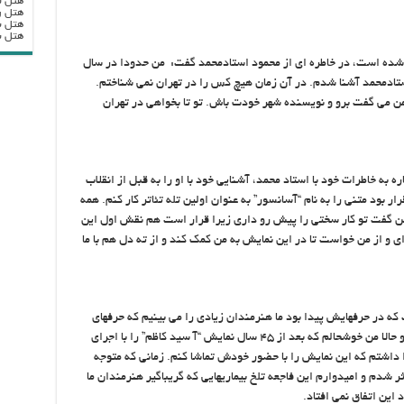
هتل ب
هتل ر
هتل ب
هتل بزرگ
 شده است، در خاطره ای از محمود استادمحمد گفت: من حدودا در سال
د استادمحمد آشنا شدم. در آن زمان هیچ کس را در تهران نمی شناختم.
من می گفت برو و نویسنده شهر خودت باش. تو تا بخواهی در تهران
 به خاطرات خود با استاد محمد، آشنایی خود با او را به قبل از انقلاب
 بود متنی را به نام “آسانسور” به عنوان اولین تله تئاتر کار کنم. همه
 من گفت تو کار سختی را پیش رو داری زیرا قرار است هم نقش اول این
ای و از من خواست تا در این نمایش به من کمک کند و از ته دل هم با ما
ه در حرفهایش پیدا بود ما هنرمندان زیادی را می بینیم که حرفهای
زیبایی می زنند اما در عمل شخصیت دیگری دارند و حالا من خوشحالم که بعد از ۴۵ سال نمایش “آ سید کاظم” را با اجرای
ا داشتم که این نمایش را با حضور خودش تماشا کنم. زمانی که متوجه
ثر شدم و امیدوارم این فاجعه تلخ بیماریهایی که گریباگیر هنرمندان ما
این اتفاق نمی افتاد.