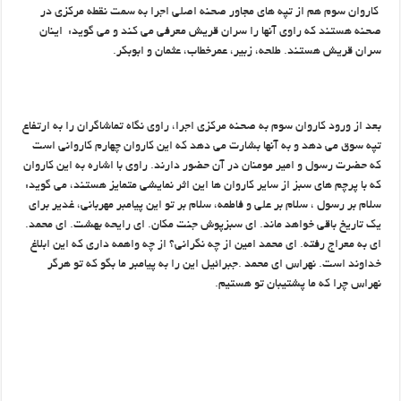
کاروان سوم هم از تپه های مجاور صحنه اصلی اجرا به سمت نقطه مرکزی در
صحنه هستند که راوی آنها را سران قریش معرفی می کند و می گوید: اینان
سران قریش هستند. طلحه، زبیر، عمرخطاب، عثمان و ابوبکر.
بعد از ورود کاروان سوم به صحنه مرکزی اجرا، راوی نگاه تماشاگران را به ارتفاع
تپه سوق می دهد و به آنها بشارت می دهد که این کاروان چهارم کاروانی است
که حضرت رسول و امیر مومنان در آن حضور دارند. راوی با اشاره به این کاروان
که با پرچم های سبز از سایر کاروان ها این اثر نمایشی متمایز هستند، می گوید:
سلام بر رسول ، سلام بر علی و فاطمه، سلام بر تو این پیامبر مهربانی، غدیر برای
یک تاریخ باقی خواهد ماند. ای سبزپوش جنت مکان. ای رایحه بهشت. ای محمد.
ای به معراج رفته. ای محمد امین از چه نگرانی؟ از چه واهمه داری که این ابلاغ
خداوند است. نهراس ای محمد .جبرائیل این را به پیامبر ما بگو که تو هرگر
نهراس چرا که ما پشتیبان تو هستیم.