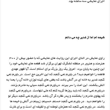
اجرای نمایشی سه ساعته بود.
شیعه ام اما از غدیر چه می دانم
راوی نمایش در اثنای اجرای این روایت های نمایشی که با حضور بیش از ۳۰۰
هنرمند و هنرور در منطقه لشگرک تهران برگزار شد قطعه های نمایشی خود را
این چنین به پایان برد: امروز یک روز بزرگ برای اسلام است.آیا ظهور مهدی
فاطمه را خواهیم دید؟ در باورم نمی گنجد که این اخرین حج است. در باورم نمی
گنجد غدیر به خانه ای در آتش باشد که بغض های کینه توزان خانه آن را بعدا به
اتش بکشند. این امت را سر ببرند. درباورم نمی گنجد سیلی به مادرم بزنند.
درباورم نمی گنجد که باید روزها گریه کنم که علی تنهاست. درباورم نمی گنجد
که پهلوی مادرم را بشکنند و پدر نظاره گر آن باشد. درباورم نمی گنجد دیگر تو
را نخواهم دید . در باورم نمی گنجد حسنم، حسینم، زیبنم در آتش و خیمه ها
باشند. در باورم نمی گنجد که همزمان توطئه ای و ثقیفه ای است و برای غارت