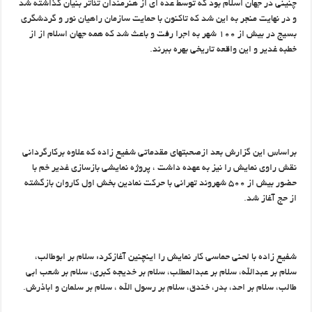
چنینی در جهان اسلام بود که توسط عده ای از هنرمندان تئاتر بنیان کذاشته شد
و در نهایت منجر به این شد که تاکنون با حمایت سازمان راهیان نور و گردشگری
بسیج در بیش از ۱۰۰ شهر به اجرا رفت و باعث شد که همه جهان اسلام از از
خطبه غدیر و این واقعه تاریخی بهره ببرند.
براساس این گزارش بعد ازصحبتهای مقدماتی شفیع زاده که علاوه برکارگردانی
نقش راوی نمایش را نیز به عهده داشت ، پروژه نمایشی بازسازی غدیر خم با
حضور بیش از ۵۰۰ شهروند تهرانی با حرکت نمادین بخش اول کاروان بازگشته
از حج آغاز شد.
شفیع زاده با لحنی حماسی کار نمایش را اینچنین آغازکرد: سلام بر ابوطالب،
سلام بر عبدالله، سلام بر عبدالمطلب، سلام بر خدیجه کبری، سلام بر شعب ابی
طالب، سلام بر احد، بدر، خندق، سلام بر رسول الله ، سلام بر سلمان و اباذرش.