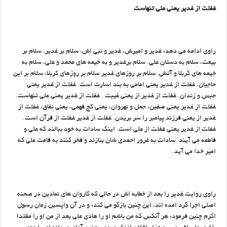
غفلت از غدیر یعنی علی تنهاست
راوی ادامه می دهد: غدیر و امیرش، غدیر و نبی اش، سلام بر غدیر. سلام بر
بیعت، سلام به دستان علی. سلام برغدیر و به خیمه های محمد و علی، سلام به
خیمه های کربلا و آتش. سلام بر روزهای غدیر سلام بر روزهای کربلا، سلام بر این
حاجیان. غفلت از غدیر یعنی امامی به بند اسارت است. غفلت از غدیر یعنی
حبس و زندان. غفلت از غدیر از یعنی غیبت . غفلت از غدیر یعنی علی تنهاست.
غفلت از غدیر یعنی صفین، جمل و نهروان، یعنی کج فهمی، یعنی نفاق، غفلت از
غدیر از یعنی فرزند پیامبر را سر بریدن. غفلت از غدیر غفلت از قرآن است.
غفلت از غدیر یعنی غفلت از علی است. اینک سادات به خود ببالند که علی و
فاطمه می آیند. سادات به غرور احمدی شان بنازند و فخر کنند به قامت علی که
امیر خدا می آید.
راوی روایت غدیر را بعد از خطابه اش در حالی که کاروان های نمادین در صحنه
اصلی اجرا گرد امده اند، این چنین بازگو می کند: و در آن واپسین زمان رسول
اکرم چنین فرمود: هر آنکس که من باشم او را هادی علی بعد از من او را مقتدا