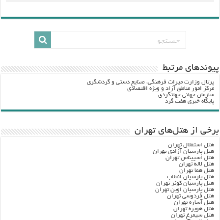
پيوندهاي مرتبط
پرتال وزارت ميراث فرهنگي، صنایع دستی و گردشگري
مرکز امور مناطق آزاد و ویژه اقتصادی
سازمان جهانی جهانگردی
پایگاه خبری هفت گرد
برخی از هتل‌های تهران
هتل استقلال تهران
هتل پارسیان آزادی تهران
هتل اسپیناس تهران
هتل لاله تهران
هتل هما تهران
هتل پارسیان انقلاب
هتل پارسیان کوثر تهران
هتل پارسیان اوین تهران
هتل فردوسی تهران
هتل آساره تهران
هتل هویزه تهران
هتل سیمرغ تهران