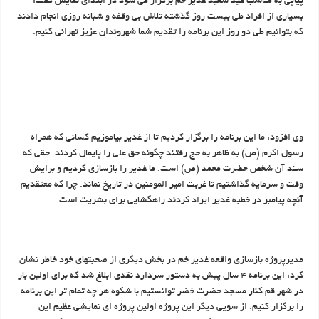
پیاپی به مناسب عید سعید غدیر خم برگزار می شود در ابتدای نمایش گفت:
بسیاری از افراد طی بیست روز گذشته تلاش بی وقفه و شبانه روزی انجام دادند
که بتوانیم طی دو روز این برنامه را تقدیم شما شهروندان عزیز تهرانی کنیم.
وی افزود: ما این برنامه را برگزار کردیم تا از غدیر بیاموزیم کسانی که همراه
رسول اکرم (ص) به ظاهر به حج رفتند چگونه حق علی را پایمال کردند. حقی که
سند آن شخص حضرت محمد (ص) است. ما غدیر را بازسازی کردیم و برایش
وقت و سرمایه گذاشتیم تا غربت امیر المومنین در تاریخ نماند. چرا که معتقدیم
آنچه پیامبر در خطبه غدیر ایراد کردند راهگشایی برای بشریت است.
مدیرپروژه بازسازی واقعه غدیر خم در بخش دیگری از صحبتهای خود خاطر نشان
کرد: این برنامه ۴ سال پیش به دستور سردارد نقدی ابلاغ شد که برای اولین بار
در شهر قم کنار مسجد حضرت خضر توانستیم با شکوه هر چه تمام تر این برنامه
را برگزار کنیم. از سویی دیگر این پروژه اولین پروژه ای نمایشی عظیم این