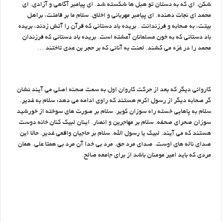
شکن. ای که به دستان تو هبل ها شکسته شد. ای پیامبر آگاهی و آزادی. ای
محمد ای نجات دهنده. ای پیامبر مهربانی و اخلاق. سلام ما بر قامتت، براهل
بیتت، به صحابه و فرزندانت . بریده باد دستانی که قرآن را آتش زدند، بریده
باد دستانی که به خون مسلمانان آعشته است. بریده باد دستانی که فرزندان
محمد را در غزه می کشند. لعنت به آنانی که بر حجر بن عدی تاختند …
کاروانی دیگر که بعد از حرکت کاروان اول به سمت صحنه اصلی می آیند نشان
گر صحابه دیگر از رسول اکرم هستند که راوی ادامه می دهد: سلام به غدیر.
سلام به پاهایی خسته راه سوزان کویر. سلام بر صورت های سوخته از خورشید
سوزان صحرای صحفه. سلام بر مهاجرین و انصار. اینان لبیک کنان خانه دوست
هستند که می آیند. لبیک یا رسول الله. سلام بر حاجیان واقعی غدیر. حالا این
صدای ناله های اوست. صدای مرد حق. مرد بی خدا آن مرد بی همتا علی. همان
مردی که باید امیر مومنان باشد از برای جامعه صالح.