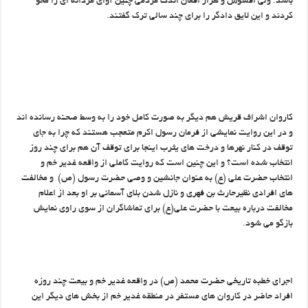
باشد. ولی افسوس و هزار افغان اندک مردمی چنین آوای مردانه ای را محو
کردند و این لایق دادگر را برای چند سالی ترک گفتند.
کاروان اشراف قریش هم دیگر به صورت کامل خود را به وسط صحنه رسانده اند
و در این روایت نمایشی از فرمان رسول اکرم متعجب هستند که چرا به جای
توقف در کنار نهرها و درخت های یثرب اینجا برای توقف آن هم برای چند روز
انتخاب شده است؟ و این چنین است که روایت کاملی از واقعه غدیر خم و
انتخاب حضرت علی (ع) به عنوان جانشین و وصی حضرت رسول (ص) و مخالفت
های افرادی نظیرحارث بن فهری و نازل شدن بلای آسمانی بر او بعد از اعلام
مخالفت درباره بیعت با حضرت علی(ع) برای تماشاگران از سوی راوی نمایش
بازگو می شود.
اجرای خطبه تاریخی حضرت محمد (ص) در واقعه غدیر خم و بیعت چند روزه
افراد حاضر در کاروان های مستفر در منطقه غدیر خم از بخش های دیگر این