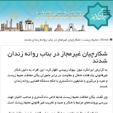
Home
»
محيط زيست
»
شکارچيان غيرمجاز در بناب روانه زندان شدند
شکارچيان غيرمجاز در بناب روانه زندان
شدند
به گزارش ایرانگرد نیوز، بيوک رييسي اظهار کرد: اين افراد به دليل شکار
غيرقانوني يک قلاده شغال و مقاومت در برابر ماموران يگان حفاظت محيط زيست
و تمرد و درگيري با ضابطين دادگستري با حکم دستگاه قضايي روانه زندان
شدند.
وي گفت: يگان حفاظت محيط زيست ضابط خاص دادگستري و صاحب اختيار جهت
بررسي پرونده‌هاي مرتبط با شکار و صيد و تخريب غير قانوني محيط زيست است.