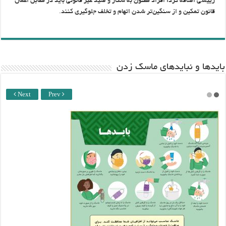
رييسي اضافه کرد: افراد مظنون به شکار و صيد غير قانوني بايد در مقابل اعمال
قانون تمکين و از سنگين‌تر شدن اتهام و تخلف جلوگيري کنند.
باید‌ها و نبایدهای ماسک زدن
Next
Prev