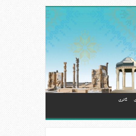
ی
گالری