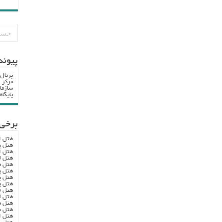
پيوند
پرتال
مرکز ا
سازما
پایگا
برخی 
هتل ا
هتل پ
هتل ا
هتل ل
هتل ه
هتل پ
هتل پ
هتل پ
هتل ف
هتل آ
هتل ه
هتل س
هتل ا