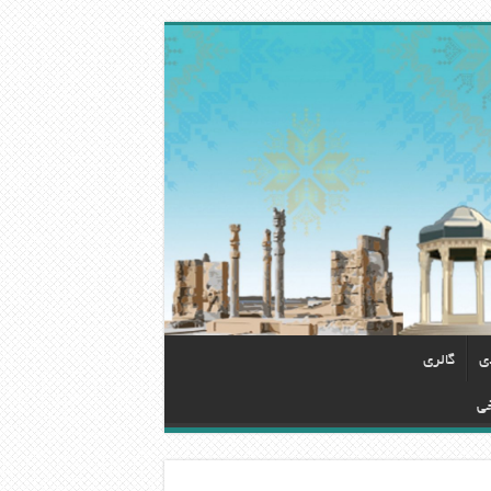
دی
گالری
خی