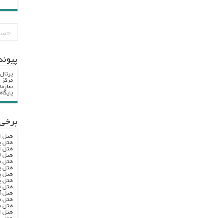
پيوند
پرتال
مرکز ا
سازما
پایگا
برخی 
هتل ا
هتل پ
هتل ا
هتل ل
هتل ه
هتل پ
هتل پ
هتل پ
هتل ف
هتل آ
هتل ه
هتل س
هتل ا