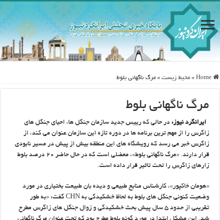
Home
»
محيط زيست
»
مرگ ناگهاني بلوط
مرگ ناگهاني بلوط
ایرانگرد نیوز:
در حالي که رييس جديد سازمان جنگل ها، احياي جنگل هاي
زاگرس را از مهم ترين برنامه ها در دوره تازه اين سازمان عنوان مي کند، از
زاگرس خبر مي رسد که رويشگاه هاي اين منطقه بيش از پيش در مسير نابودي
قرار دارند. «مرگ ناگهاني بلوط»، معضلي است که در حال حاضر ۲۰ درصد بلوط
زارهاي زاگرس را تحت تاثير قرار داده است.
«هومان خاکپور»، کارشناس منابع طبيعي و ديده بان طبيعت بختياري در مورد
وضعيت کنوني جنگل هاي بلوط به لحاظ خشکيدگي به CHN گفت: «به طور
تقريبي از حدود 5 سال پيش بحث خشکيدگي و زوال جنگل هاي زاگرس مطرح
شد. اين مشکل ابتدا در مورد گونه بلوط مطرح بود که تحت عنوان مرگ ناگهاني