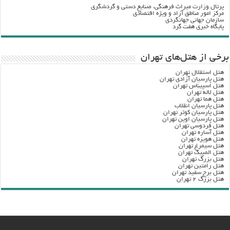
پرتال وزارت ميراث فرهنگي، صنایع دستی و گردشگري
مرکز امور مناطق آزاد و ویژه اقتصادی
سازمان جهانی جهانگردی
پایگاه خبری هفت گرد
برخی از هتل‌های تهران
هتل استقلال تهران
هتل پارسیان آزادی تهران
هتل اسپیناس تهران
هتل لاله تهران
هتل هما تهران
هتل پارسیان انقلاب
هتل پارسیان کوثر تهران
هتل پارسیان اوین تهران
هتل فردوسی تهران
هتل آساره تهران
هتل هویزه تهران
هتل سیمرغ تهران
هتل المپیک تهران
هتل بزرگ تهران
هتل رامتین تهران
هتل برج سفید تهران
هتل بزرگ ۲ تهران