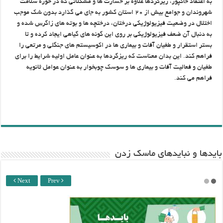
به اعتقاد خاکپور، ريزگردها علاوه بر خسارت ها و مشکلاتي که در حوزه سلامت
شهروندان و جوامع بيش از ۲۰ استان کشور به جاي مي گذارد بدون شک موجب
اختلال در وضعيت فيزيولوژيکي درختان، درختچه ها و بوته هاي زاگرس شده و
به دنبال آن ضعف فيزيولوژيکي بر روي اين گونه هاي گياهي ايجاد کرده و تا
بستر استقرار و طغيان آفات و بيماري ها در اکوسيستم هاي جنگلي و مرتعي را
فراهم کند. اين بدان معناست که ريزگردها به عنوان عامل اوليه شرايط را براي
طغيان و فعاليت آفات و بيماري ها و سوسک چوبخوار به عنوان عوامل ثانويه
فراهم مي کند.
باید‌ها و نبایدهای ماسک زدن
Next
Prev