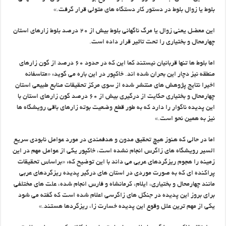
بلوط يا زوال بلوط در دستور کار دستگاه هاي متولي قرار گرفت.»
اين معضل يعني زوال يا مرگ ناگهاني بلوط بيش از ۲۰ درصد بلوط زارهاي استان
چهارمحال و بختياري را تحت تاثير قرار داده است.
اما بلوط ها تنها قربانيان نيستند کما اين که در حدود ۶۰ درصد از گون زارهاي
منطقه نيز دچار اين بحران شده اند. خاکپور در اين باره مي گويد: «متاسفانه
اخيرا نتايج پژوهش هاي منتشر شده از سوي مرکز تحقيقات منابع طبيعي استان
چهارمحال و بختياري حکايت از درگيري بيش از ۶۰ درصد گون زارهاي استان با
اين پديده ناگوار را دارد که به طور قطع وضعيت بوته زارهاي باقي رويشگاه ها
نيز به همين نحو است.»
اما در حالي که هنوز هيچ تحقيق مدون و هدفمندي در مورد عوامل نابودي سريع
السير رويشگاه هاي زاگرس انجام نشده است، خاکپور يکي از عوامل مهم در اين
زمينه را هجوم ريزگردهاي عربي مي داند با اين توضيح که: «براساس تحقيقات
پراکنده اي که به صورت موردي در استان هاي درگير پديده ريزگردهاي عربي
مانند چهارمحال و بختياري، ايلام، کرمانشاه و فارس انجام شده، علت هاي مختلفي
براي بروز اين پديده در جنگل هاي زاگرسي اعلام شده است که گفته مي شود
يکي از مهم ترين علل وقوع اين پديده خسارت زا، ريزگردها هستند.»