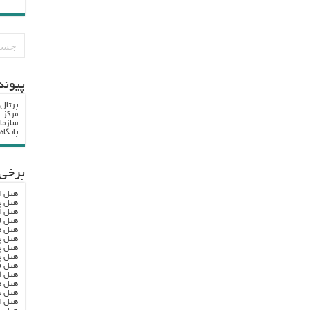
پيوند
پرتال
مرکز ا
سازما
پایگا
برخی 
هتل ا
هتل پ
هتل ا
هتل ل
هتل ه
هتل پ
هتل پ
هتل پ
هتل ف
هتل آ
هتل ه
هتل س
هتل ا