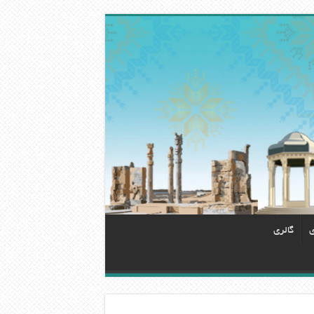
ی
گالری