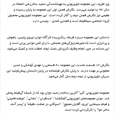
وی افزود: این مجموعه تلویزیونی به تهیه‌کنندگی سعید سالارزهی احتمالا در
سال ۹۳ به تولید می‌رسد. نگارش فصل اول این مجموعه به پایان رسیده و
عظیمی نیز نگارش فصل دوم را آغاز کرده است. این مجموعه تلویزیونی محصول
گروه اجتماعی سیمافیلم است و فضایی کمدی – پلیسی دارد.
داستان این مجموعه درباره فرهاد رنگ‌پریده کارآگاه جوان نیروی پلیس، باهوش
و پرانرژی است که علیرغم ویژگی‌های مثبتش، دارای کمی حواس پرتی است و
این مساله در حین انجام وظایف کاری‌اش باعث ایجاد لحظات شاد و کمیک می‌شود.
نگارش ۱۳ قسمت نخست این مجموعه ۴۰ قسمتی را مهدی کوشکی و حسن
معجونی بر عهده دارند. با پایان نگارش فیلمنامه در پایان تابستان پیش‌تولید این
سریال تلویزیونی از نیمه دوم سال آغاز می‌شود.
مجموعه تلویزیونی “گپ” آخرین ساخته رامبد جوان بود که از شبکه ‌آی‌فیلم پخش
شد. جوان مجموعه‌های تلویزیونی”گمگشته”، “مسافران”، “نشانی”، “توطئه فامیلی”
و فیلم سینمایی “ورود آقایان ممنوع”، “اسپاگتی در هشت دقیقه” و “پسر آدم،
دختر حوا” را کارگردانی کرده است.