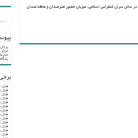
 اول” از روز چهارشنبه ۳۰ مرداد ماه در سالن سران کنفراس اسلامی، میزبان حضور هنرمندان و علاقه مندان
پيوند
پرتال
مرکز ا
سازما
پایگا
برخی 
هتل ا
هتل پ
هتل ا
هتل ل
هتل ه
هتل پ
هتل پ
هتل پ
هتل ف
هتل آ
هتل ه
هتل س
هتل ا