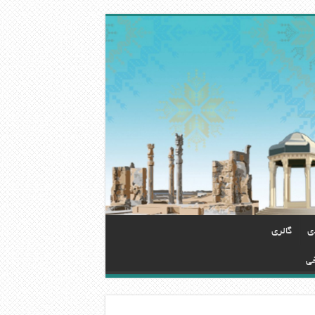
دی
گالری
خی