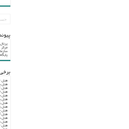
پيوند
پرتال
مرکز ا
سازما
پایگا
برخی 
هتل ا
هتل پ
هتل ا
هتل ل
هتل ه
هتل پ
هتل پ
هتل پ
هتل ف
هتل آ
هتل ه
هتل س
هتل ا