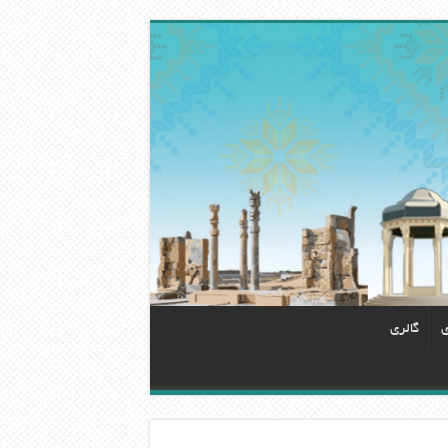
ی
گالری