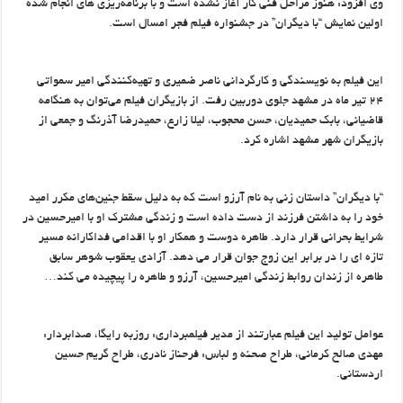
وی افزود: هنوز مراحل فنی کار آغاز نشده است و با برنامه‌ریزی های انجام شده
اولین نمایش “با دیگران” در جشنواره فیلم فجر امسال است.
این فیلم به نویسندگی و کارگردانی ناصر ضمیری و تهیه‌کنندگی امیر سمواتی
۲۴ تیر ماه در مشهد جلوی دوربین رفت. از بازیگران فیلم می‌توان به هنگامه
قاضیانی، بابک حمیدیان، حسن محجوب، لیلا زارع، حمیدرضا آذرنگ و جمعی از
بازیگران شهر مشهد اشاره کرد.
“با دیگران” داستان زنی به نام آرزو است که به دلیل سقط جنین‌های مکرر امید
خود را به داشتن فرزند از دست داده است و زندگی مشترک او با امیرحسین در
شرایط بحرانی قرار دارد. طاهره دوست و همکار او با اقدامی فداکارانه مسیر
تازه ای را در برابر این زوج جوان قرار می دهد. آزادی یعقوب شوهر سابق
طاهره از زندان روابط زندگی امیرحسین، آرزو و طاهره را پیچیده می کند…
عوامل تولید این فیلم عبارتند از مدیر فیلمبرداری: روزبه رایگا، صدابردار:
مهدی صالح کرمانی، طراح صحنه و لباس: فرحناز نادری، طراح گریم حسین
اردستانی.