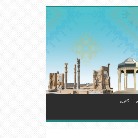
ی
گالری