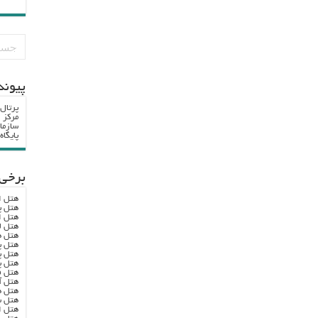
پيوند
پرتال
مرکز ا
سازما
پایگا
برخی 
هتل ا
هتل پ
هتل ا
هتل ل
هتل ه
هتل پ
هتل پ
هتل پ
هتل ف
هتل آ
هتل ه
هتل س
هتل ا