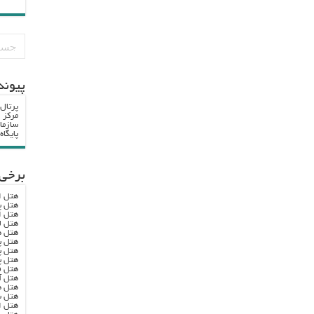
پيوند
پرتال
مرکز ا
سازما
پایگا
برخی 
هتل ا
هتل پ
هتل ا
هتل ل
هتل ه
هتل پ
هتل پ
هتل پ
هتل ف
هتل آ
هتل ه
هتل س
هتل ا