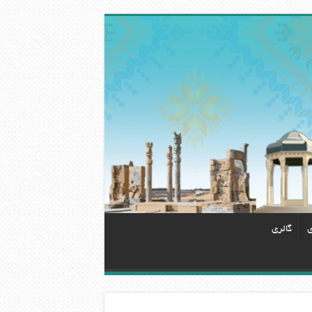
ی
گالری