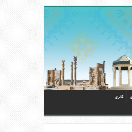
ی
گالری