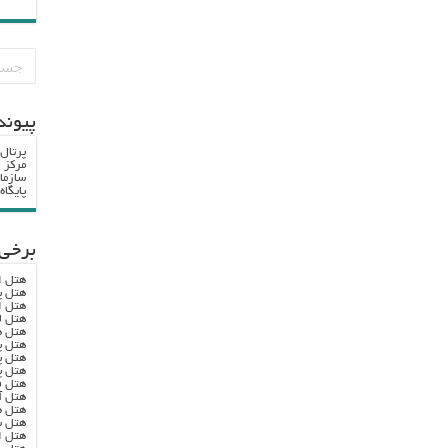
پيوند
پرتال
مرکز ا
سازما
پایگا
برخی 
هتل ا
هتل پ
هتل ا
هتل ل
هتل ه
هتل پ
هتل پ
هتل پ
هتل ف
هتل آ
هتل ه
هتل س
هتل ا