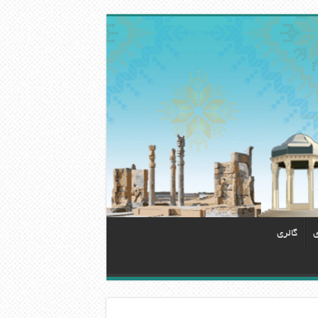
ی
گالری