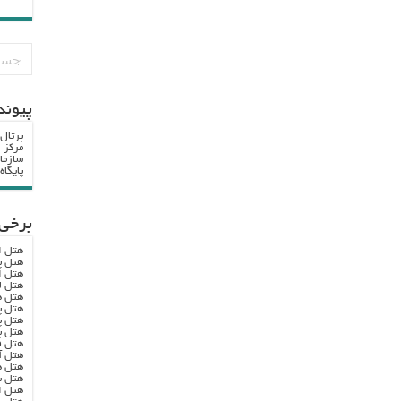
پيوند
پرتال
مرکز ا
سازما
پایگا
برخی 
هتل ا
هتل پ
هتل ا
هتل ل
هتل ه
هتل پ
هتل پ
هتل پ
هتل ف
هتل آ
هتل ه
هتل س
هتل ا