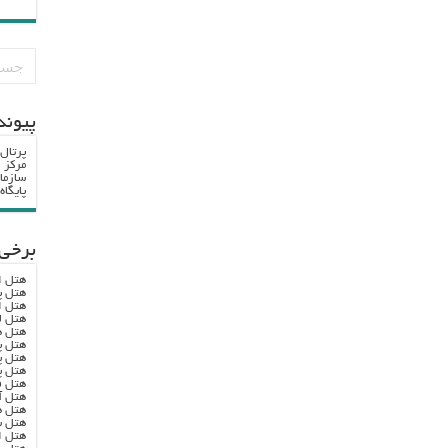
پيوند
پرتال
مرکز ا
سازما
پایگا
برخی 
هتل ا
هتل پ
هتل ا
هتل ل
هتل ه
هتل پ
هتل پ
هتل پ
هتل ف
هتل آ
هتل ه
هتل س
هتل ا