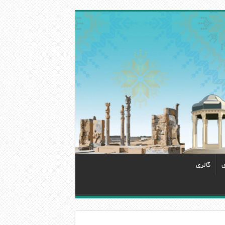
ی
گالری