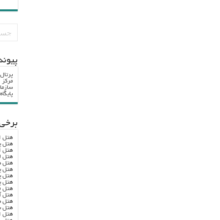
پيوند
پرتال
مرکز ا
سازما
پایگا
برخی 
هتل ا
هتل پ
هتل ا
هتل ل
هتل ه
هتل پ
هتل پ
هتل پ
هتل ف
هتل آ
هتل ه
هتل س
هتل ا