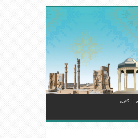
ی
گالری