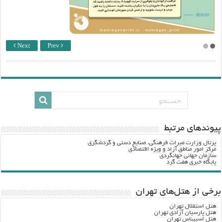
Next
Prev
پيوندهاي مرتبط
پرتال وزارت ميراث فرهنگي، صنایع دستی و گردشگري
مرکز امور مناطق آزاد و ویژه اقتصادی
سازمان جهانی جهانگردی
پایگاه خبری هفت گرد
برخی از هتل‌های تهران
هتل استقلال تهران
هتل پارسیان آزادی تهران
هتل اسپیناس تهران