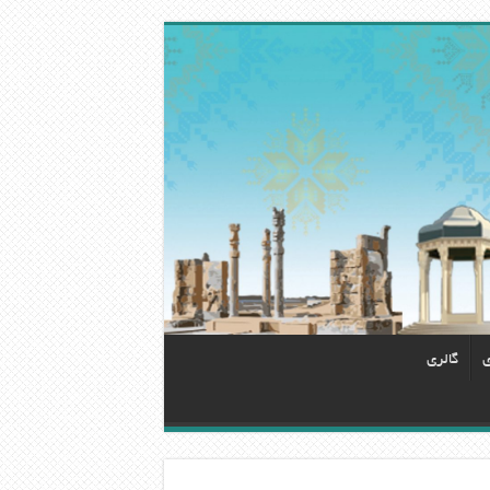
ی
گالری