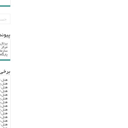
پيوند
پرتال
مرکز ا
سازما
پایگا
برخی 
هتل ا
هتل پ
هتل ا
هتل ل
هتل ه
هتل پ
هتل پ
هتل پ
هتل ف
هتل آ
هتل ه
هتل س
هتل ا