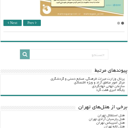
Next
Prev
پيوندهاي مرتبط
پرتال وزارت ميراث فرهنگي، صنایع دستی و گردشگري
مرکز امور مناطق آزاد و ویژه اقتصادی
سازمان جهانی جهانگردی
پایگاه خبری هفت گرد
برخی از هتل‌های تهران
هتل استقلال تهران
هتل پارسیان آزادی تهران
هتل اسپیناس تهران
هتل لاله تهران