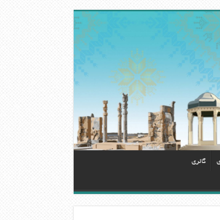
ی
گالری