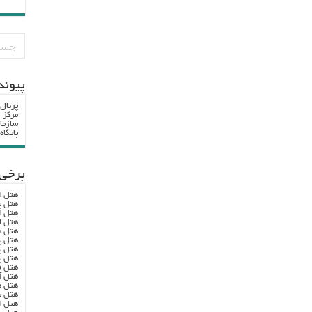
پيوند
پرتال
مرکز ا
سازما
پایگا
برخی 
هتل ا
هتل پ
هتل ا
هتل ل
هتل ه
هتل پ
هتل پ
هتل پ
هتل ف
هتل آ
هتل ه
هتل س
هتل ا