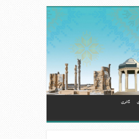
ی
گالری