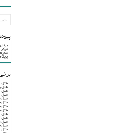
پيوند
پرتال
مرکز ا
سازما
پایگا
برخی 
هتل ا
هتل پ
هتل ا
هتل ل
هتل ه
هتل پ
هتل پ
هتل پ
هتل ف
هتل آ
هتل ه
هتل س
هتل ا