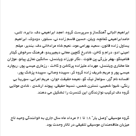
ابراهیم اثباتی آهنگساز و سرپرست گروه، امجد ابراهیمی دف، دایره، تاس،
حامدابراهیمی کمانچه، ویلن، حسین قاسم زاده نی، سنتور، دودوک، ابراهیم
یساول زاده قانون، سعید بهرامی عود، نعیم شاه مرادخانی دف، بندیر، میثم
امینی ادو، درام و کاخن، شادرخ گلچین معانی دیجیریدو، فرهنگ سرخوش گیتار
فلامینگو، بهفر بزرگی پن فلوت ، نگار نورزاد ویلنسل، ساتگین نمازی پیانو، موژان
ملا مختاری ویلنسل، مهرداد علیزاده پرکاشن و کاخت ، رزماری عیسی پور، ریچارد
عیسی پور و مریم شریف زاده گروه کر، سپیده وصالی، سپیده پزشک پور،
افسانه نام آور، سولماز نیک گو، نعیمه حقیقت جوان، مریم اعرابی، سورینا بی
رنگی، شیوا شعیبی، نسترن شمس، نسیما حفیظی، پیوند ارشدی ، شادی مولایی
گروه دف ترکیب نوازندگان این کنسرت را تشکیل می دهند
.
گروه موسیقی “وصل یار” ۱۸ تا ۲۱ مرداد ماه سال جاری به خوانندگی وحید تاج
میزبان علاقه‌مندان موسیقی تلفیقی در تالار وحدت بود
.