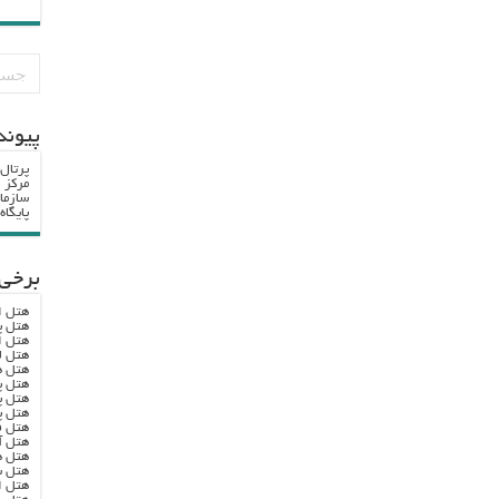
پيوند
پرتال
مرکز ا
سازما
پایگا
برخی 
هتل ا
هتل پ
هتل ا
هتل ل
هتل ه
هتل پ
هتل پ
هتل پ
هتل ف
هتل آ
هتل ه
هتل س
هتل ا