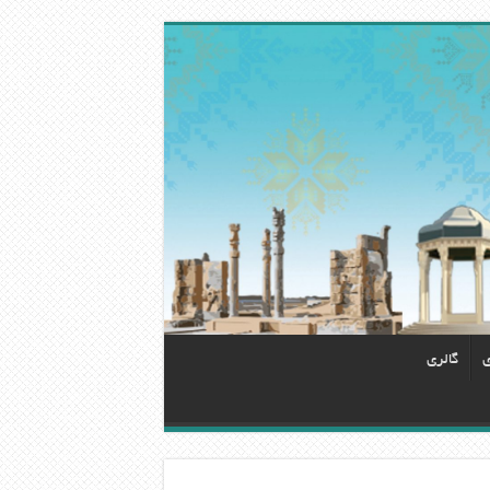
ی
گالری