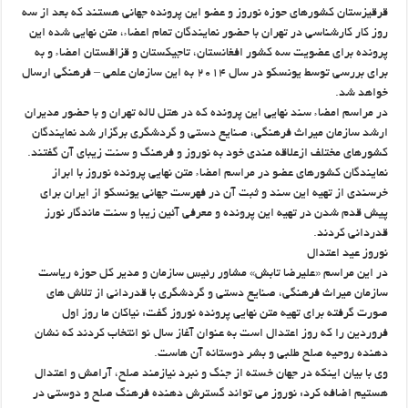
قرقیزستان کشورهای حوزه نوروز و عضو این پرونده جهانی هستند که بعد از سه
روز کار کارشناسی در تهران با حضور نمایندگان تمام اعضاء، متن نهایی شده این
پرونده برای عضویت سه کشور افغانستان، تاجیکستان و قزاقستان امضاء و به
برای بررسی توسط یونسکو در سال ۲۰۱۴ به این سازمان علمی – فرهنگی ارسال
خواهد شد.
در مراسم امضاء سند نهایی این پرونده که در هتل لاله تهران و با حضور مدیران
ارشد سازمان میراث فرهنگی، صنایع دستی و گردشگری برگزار شد نمایندگان
کشورهای مختلف ازعلاقه مندی خود به نوروز و فرهنگ و سنت زیبای آن گفتند.
نمایندگان کشورهای عضو در مراسم امضاء متن نهایی پرونده نوروز با ابراز
خرسندی از تهیه این سند و ثبت آن در فهرست جهانی یونسکو از ایران برای
پیش قدم شدن در تهیه این پرونده و معرفی آئین زیبا و سنت ماندگار نورز
قدردانی کردند.
نوروز عید اعتدال
در این مراسم «علیرضا تابش» مشاور رئیس سازمان و مدیر کل حوزه ریاست
سازمان میراث فرهنگی، صنایع دستی و گردشگری با قدردانی از تلاش های
صورت گرفته برای تهیه متن نهایی پرونده نوروز گفت: نیاکان ما روز اول
فروردین را که روز اعتدال است به عنوان آغاز سال نو انتخاب کردند که نشان
دهنده روحیه صلح طلبی و بشر دوستانه آن هاست.
وی با بیان اینکه در جهان خسته از جنگ و نبرد نیازمند صلح، آرامش و اعتدال
هستیم اضافه کرد: نوروز می تواند گسترش دهنده فرهنگ صلح و دوستی در