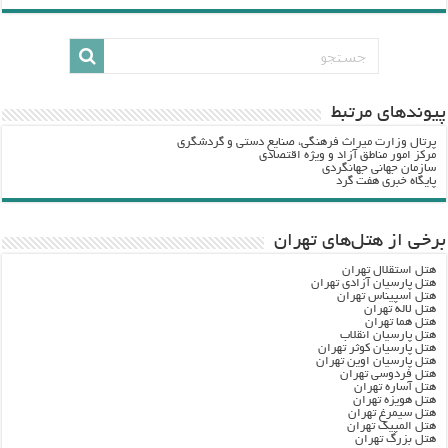
پيوندهاي مرتبط
پرتال وزارت ميراث فرهنگي، صنایع دستی و گردشگري
مرکز امور مناطق آزاد و ویژه اقتصادی
سازمان جهانی جهانگردی
پایگاه خبری هفت گرد
برخی از هتل‌های تهران
هتل استقلال تهران
هتل پارسیان آزادی تهران
هتل اسپیناس تهران
هتل لاله تهران
هتل هما تهران
هتل پارسیان انقلاب
هتل پارسیان کوثر تهران
هتل پارسیان اوین تهران
هتل فردوسی تهران
هتل آساره تهران
هتل هویزه تهران
هتل سیمرغ تهران
هتل المپیک تهران
هتل بزرگ تهران