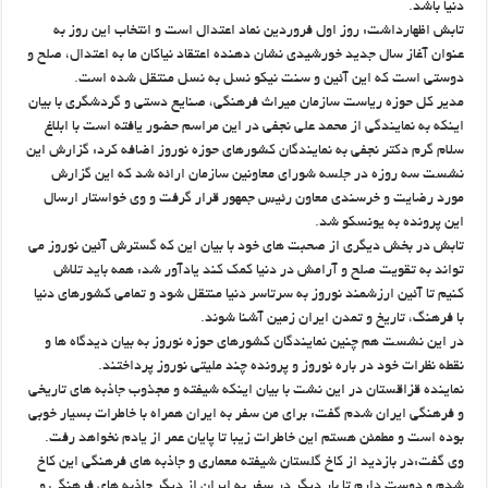
دنیا باشد.
تابش اظهارداشت: روز اول فروردین نماد اعتدال است و انتخاب این روز به
عنوان آغاز سال جدید خورشیدی نشان دهنده اعتقاد نیاکان ما به اعتدال، صلح و
دوستی است که این آئین و سنت نیکو نسل به نسل منتقل شده است.
مدیر کل حوزه ریاست سازمان میراث فرهنگی، صنایع دستی و گردشگری با بیان
اینکه به نمایندگی از محمد علی نجفی در این مراسم حضور یافته است با ابلاغ
سلام گرم دکتر نجفی به نمایندگان کشورهای حوزه نوروز اضافه کرد: گزارش این
نشست سه روزه در جلسه شورای معاونین سازمان ارائه شد که این گزارش
مورد رضایت و خرسندی معاون رئیس جمهور قرار گرفت و وی خواستار ارسال
این پرونده به یونسکو شد.
تابش در بخش دیگری از صحبت های خود با بیان این که گسترش آئین نوروز می
تواند به تقویت صلح و آرامش در دنیا کمک کند یادآور شد: همه باید تلاش
کنیم تا آئین ارزشمند نوروز به سرتاسر دنیا منتقل شود و تمامی کشورهای دنیا
با فرهنگ، تاریخ و تمدن ایران زمین آشنا شوند.
در این نشست هم چنین نمایندگان کشورهای حوزه نوروز به بیان دیدگاه ها و
نقطه نظرات خود در باره نوروز و پرونده چند ملیتی نوروز پرداختند.
نماینده قزاقستان در این نشت با بیان اینکه شیفته و مجذوب جاذبه های تاریخی
و فرهنگی ایران شدم گفت: برای من سفر به ایران همراه با خاطرات بسیار خوبی
بوده است و مطمئن هستم این خاطرات زیبا تا پایان عمر از یادم نخواهد رفت.
وی گفت:در بازدید از کاخ گلستان شیفته معماری و جاذبه های فرهنگی این کاخ
شدم و دوست دارم تا بار دیگر در سفر به ایران از دیگر جاذبه های فرهنگی و