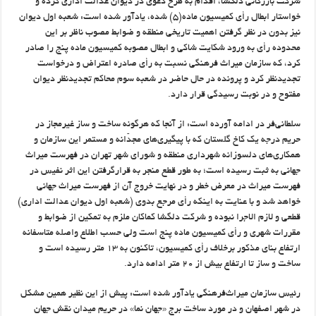
شركت بازرگاني دلگشا، اقدام به طرح دعوي در ديوان عدالت اداري کرده و
خواستار ابطال رأي كميسيون ماده(۵) شده، یادآور شده است: شعبه اول ديوان
نيز بدون در نظر گرفتن اهميت تاريخي منطقه و ضوابط مصوب ناظر بر اين
محدوده رأي به ورود شكايت شاكي و ابطال مصوبه كميسيون ماده پنج را صادر
کرد، که سازمان میراث فرهنگی نسبت به رأي صادره اعتراض و درخواست
تجديدنظر كرد و پرونده در حال حاضر در شعبه سوم محاكم تجديدنظر ديوان
مفتوح و در نوبت رسيدگي قرار دارد.
سلطانی‌فر در ادامه آورده است: از آنجا كه هرگونه ساخت و ساز غيرمجاز در
حريم درجه يك كاخ گلستان كه با پيگيري‌هاي مجدّانه و مستمر اين سازمان و
همكاري‌هاي دلسوزانه شهرداري منطقه و شوراي شهر تهران در فهرست ميراث
جهاني به ثبت رسيده است؛ به طور قطع منجر به قرارگرفتن اين اثر نفيس در
فهرست ميراث در معرض خطر و در نهايت خروج آن از فهرست ميراث جهاني
خواهد شد و با عنايت به اينكه رأي مرجع بدوي (شعبه اول ديوان عدالت اداري)
قطعي و لازم الاجرا نبوده و شركت دلگشا كماكان ملزم به تمكين از ضوابط و
مقررات شهري و رأي كميسيون ماده پنج است ولي حسب اطلاع واصله متاسفانه
ارتفاع بناي مذكور برخلاف رأي كميسيون، تاكنون به ۱۳ متر رسيده است و
ساخت و ساز تا ارتفاع بيش از ۲۰ متر ادامه دارد.
رئیس سازمان میراث‌فرهنگی یادآور شده است: پيش از اين نظير همين مشكل
در شهر اصفهان و در مورد ساخت برج «جهان نما» در حريم ميدان نقش جهان