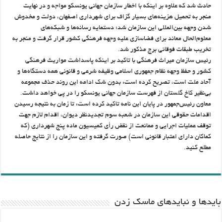
حادث شد كه علاوه بر اينكه با اخطار سازمان جهاني يونسكو مواجه و در نهایت
منجر به تحميل هزينه‌هاي بسيار گزاف براي شهرداري اصفهان، دولت و مخدوش
شدن وجهه بين‌المللي اين سازمان شد؛ دستمايه رسانه‌ها و شبكه‌هاي
معلوم‌الحال معاند براي فضاسازي عليه وجهه فرهنگي كشور قرار گرفت و منجر به
تخريب طبقات فوقاني برج مذكور شد.
رئیس سازمان میراث فرهنگی با تاکید بر اینکه پاسداشت مواريث فرهنگي
كشور و حفظ وجهه نظام جمهوري اسلامي وظيفه شرعي و قانوني همه دستگاه‌ها و
آحاد ملت است، تصریح کرده است: بدون شك ادامه اين روند حذف مجموعه
بي‌نظير كاخ گلستان از فهرست سازمان جهاني يونسكو را در پي خواهد داشت.
معاون رئیس‌جمهور در پایان این نامه تاکید کرده است: تا زمان به نتيجه رسيدن
اقدامات حقوقي اين سازمان در شعبه سوم تجديدنظر ديوان، اقدام لازم جهت
توقف عمليات اجرايي و ممانعت از نقض رأي كميسيون ماده پنج شهرداري (كه
كماكان داراي اعتبار قانوني است) صورت گرفته و اين سازمان را از نتايج حاصله
مطلع کنید.
باید‌ها و نبایدهای ماسک زدن