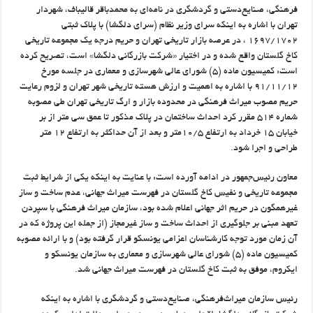
فرهنگی، صنایع‌دستی و گردشگری در نامه‌ای به محمدباقر قالیباف، شهردار
تهران با اشاره به اینکه سراي وزير نظام (سراي دلگشا) با پلاك ثبتي
۱۶۹۷/۱۷۰۲ ، در عرصه بازار تاريخي تهران و حريم درجه يك مجموعه تاريخي
كاخ گلستان واقع شده و در اختيار «شركت بازرگاني دلگشا» است، تصریح کرده
است: كميسيون ماده (۵) شوراي عالي شهرسازي و معماري در جلسه مورخ
۹۱/۱۱/۱۲ با اشاره به اهميت و ارزش هسته تاريخي شهر تهران و لزوم رعايت
حريم مصوب ميراث فرهنگي در محدوده بازار و ارگ تاريخي تهران طي مصوبه
شماره ۵۱۴ مقرر کرد احداث ساختمان در پلاك مذكور تا عمق سي متر از بر
خيابان ۱۵ خرداد به ارتفاع ۱۰/۵متر و بعد از آن حداكثر به ارتفاع ۱۲ متر
طراحي و اجرا شود.
معاون رئیس‌جمهور در ادامه آورده است: با عنايت به اينكه يكي از شرايط ثبت
مجموعه تاريخي و نفيس كاخ گلستان در فهرست ميراث جهاني، عدم ساخت و ساز
غيرهمگون در حريم اثر جهاني اعلام شده بود، سازمان میراث فرهنگی با سپردن
تعهد مبني بر جلوگيري از احداث ساخت و ساز غيرمجاز (از جمله اين پروژه كه در
آن زمان مورد توجه كارشناسان اعزامي يونسكو قرار گرفته بود) و با ارائه مصوبه
كميسيون ماده (۵) شوراي عالي شهرسازي و معماري به سازمان يونسكو و
ايكروم، موفق به ثبت كاخ گلستان در فهرست ميراث جهاني شد.
رئیس سازمان میراث‌فرهنگی، صنایع‌دستی و گردشگری با اشاره به اینکه