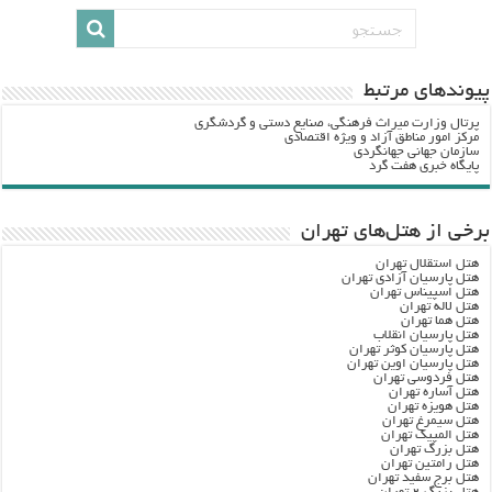
پيوندهاي مرتبط
پرتال وزارت ميراث فرهنگي، صنایع دستی و گردشگري
مرکز امور مناطق آزاد و ویژه اقتصادی
سازمان جهانی جهانگردی
پایگاه خبری هفت گرد
برخی از هتل‌های تهران
هتل استقلال تهران
هتل پارسیان آزادی تهران
هتل اسپیناس تهران
هتل لاله تهران
هتل هما تهران
هتل پارسیان انقلاب
هتل پارسیان کوثر تهران
هتل پارسیان اوین تهران
هتل فردوسی تهران
هتل آساره تهران
هتل هویزه تهران
هتل سیمرغ تهران
هتل المپیک تهران
هتل بزرگ تهران
هتل رامتین تهران
هتل برج سفید تهران