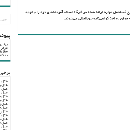
ح که شامل موارد ارائه شده در کارگاه است، آموخته‌های خود را با توجه
 موفق به اخذ گواهی‌نامه بین‌المللی می‌شوند.
پيوند
پرتال
مرکز ا
سازما
پایگا
برخی 
هتل ا
هتل پ
هتل ا
هتل ل
هتل ه
هتل پ
هتل پ
هتل پ
هتل ف
هتل آ
هتل ه
هتل س
هتل ا