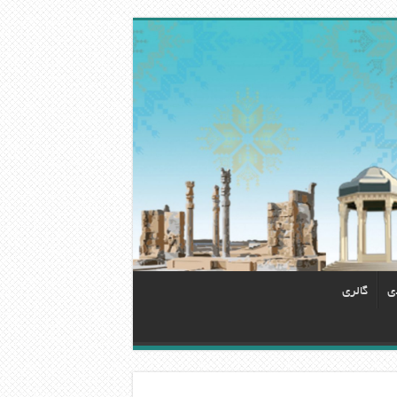
دی
گالری